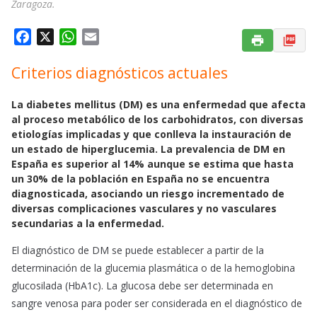
Zaragoza.
F
X
W
E
a
h
m
Criterios diagnósticos actuales
c
a
a
e
t
i
b
s
l
La diabetes mellitus (DM) es una enfermedad que afecta
al proceso metabólico de los carbohidratos, con diversas
o
A
etiologías implicadas y que conlleva la instauración de
o
p
un estado de hiperglucemia. La prevalencia de DM en
k
p
España es superior al 14% aunque se estima que hasta
un 30% de la población en España no se encuentra
diagnosticada, asociando un riesgo incrementado de
diversas complicaciones vasculares y no vasculares
secundarias a la enfermedad.
El diagnóstico de DM se puede establecer a partir de la
determinación de la glucemia plasmática o de la hemoglobina
glucosilada (HbA1c). La glucosa debe ser determinada en
sangre venosa para poder ser considerada en el diagnóstico de