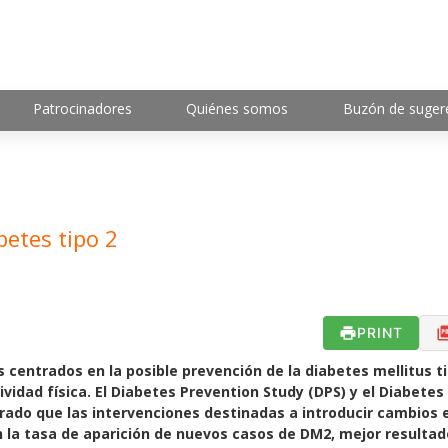
Patrocinadores
Quiénes somos
Buzón de suger
betes tipo 2
PRINT
 centrados en la posible prevención de la diabetes mellitus t
vidad física. El Diabetes Prevention Study (DPS) y el Diabetes
ado que las intervenciones destinadas a introducir cambios e
n la tasa de aparición de nuevos casos de DM2, mejor resulta