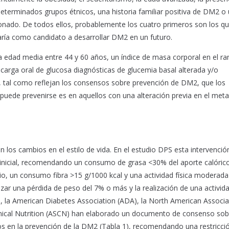
 determinados grupos étnicos, una historia familiar positiva de DM2 o
bonado. De todos ellos, probablemente los cuatro primeros son los q
saría como candidato a desarrollar DM2 en un futuro.
 edad media entre 44 y 60 años, un índice de masa corporal en el r
arga oral de glucosa diagnósticas de glucemia basal alterada y/o
r, tal como reflejan los consensos sobre prevención de DM2, que los
puede prevenirse es en aquellos con una alteración previa en el met
 los cambios en el estilo de vida. En el estudio DPS esta intervenció
inicial, recomendando un consumo de grasa <30% del aporte calórico
o, un consumo fibra >15 g/1000 kcal y una actividad física moderada
zar una pérdida de peso del 7% o más y la realización de una activida
 la American Diabetes Association (ADA), la North American Associa
linical Nutrition (ASCN) han elaborado un documento de consenso sob
os en la prevención de la DM2 (Tabla 1), recomendando una restricci