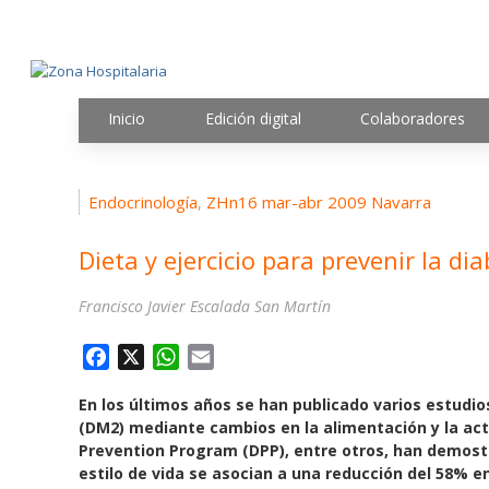
Inicio
Edición digital
Colaboradores
Endocrinología
ZHn16 mar-abr 2009 Navarra
,
Dieta y ejercicio para prevenir la dia
Francisco Javier Escalada San Martín
F
X
W
E
a
h
m
En los últimos años se han publicado varios estudios
c
a
a
(DM2) mediante cambios en la alimentación y la acti
e
t
i
Prevention Program (DPP), entre otros, han demostr
b
s
l
estilo de vida se asocian a una reducción del 58% e
o
A