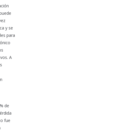
ación
 puede
vez
ca y se
les para
fónico
os
ivos. A
os
un
8% de
érdida
to fue
a