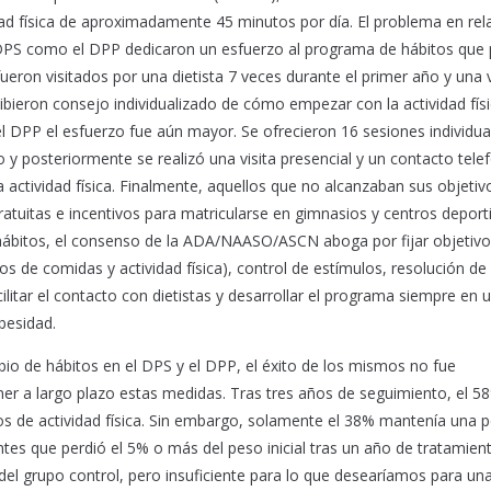
dad física de aproximadamente 45 minutos por día. El problema en rel
 DPS como el DPP dedicaron un esfuerzo al programa de hábitos que
fueron visitados por una dietista 7 veces durante el primer año y una 
bieron consejo individualizado de cómo empezar con la actividad físi
n el DPP el esfuerzo fue aún mayor. Se ofrecieron 16 sesiones individua
y posteriormente se realizó una visita presencial y un contacto tele
 actividad física. Finalmente, aquellos que no alcanzaban sus objetiv
tuitas e incentivos para matricularse en gimnasios y centros deport
 hábitos, el consenso de la ADA/NAASO/ASCN aboga por fijar objetiv
s de comidas y actividad física), control de estímulos, resolución de
litar el contacto con dietistas y desarrollar el programa siempre en 
besidad.
bio de hábitos en el DPS y el DPP, el éxito de los mismos no fue
ener a largo plazo estas medidas. Tras tres años de seguimiento, el 5
os de actividad física. Sin embargo, solamente el 38% mantenía una p
ntes que perdió el 5% o más del peso inicial tras un año de tratamien
del grupo control, pero insuficiente para lo que desearíamos para un