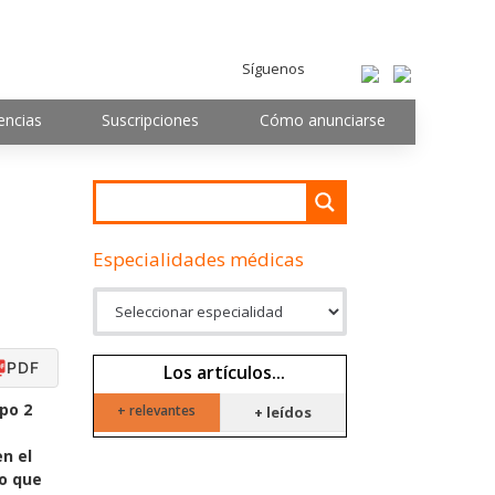
Síguenos
encias
Suscripciones
Cómo anunciarse
Especialidades médicas
PDF
Los artículos...
ipo 2
+ relevantes
+ leídos
n el
do que