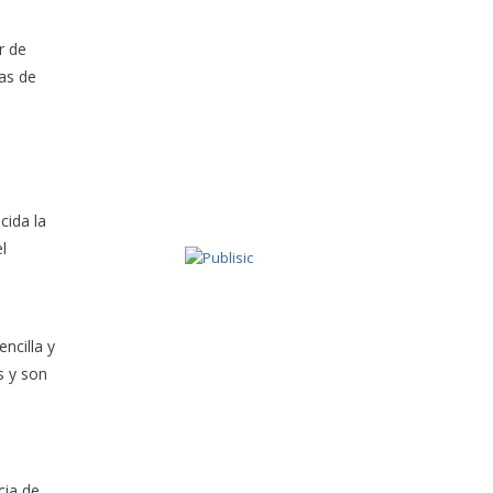
r de
ras de
cida la
l
ncilla y
s y son
cia de