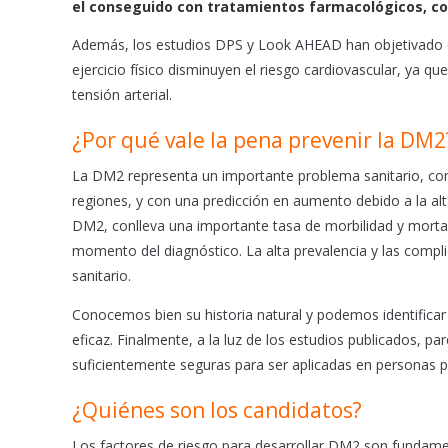
el conseguido con tratamientos farmacológicos, 
o
p
Además, los estudios DPS y Look AHEAD han objetivado qu
k
p
ejercicio físico disminuyen el riesgo cardiovascular, ya qu
tensión arterial.
¿Por qué vale la pena prevenir la DM2
La DM2 representa un importante problema sanitario, con
regiones, y con una predicción en aumento debido a la alta
DM2, conlleva una importante tasa de morbilidad y morta
momento del diagnóstico. La alta prevalencia y las comp
sanitario.
Conocemos bien su historia natural y podemos identificar 
eficaz. Finalmente, a la luz de los estudios publicados, p
suficientemente seguras para ser aplicadas en personas p
¿Quiénes son los candidatos?
Los factores de riesgo para desarrollar DM2 son fundame