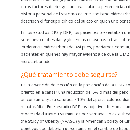
otros factores de riesgo cardiovascular, la pertenencia a
historia personal de trastorno del metabolismo hidrocar
describen el fenotipo clínico del sujeto en quien uno pen
En los estudios DPS y DPP, los pacientes presentaban una
sobrepeso u obesidad y glucemias en ayunas o tras sobrec
intolerancia hidrocarbonada. Así pues, podríamos conclui
pacientes en quienes hay mayor evidencia de que la DM2 
hidrocarbonado.
¿Qué tratamiento debe seguirse?
La intervención de elección en la prevención de la DM2 son
orientó en alcanzar una reducción del 5% o más del peso 
un consumo grasa saturada <10% del aporte calórico diari
minutos/día). En el estudio DPP los objetivos fueron alcan
moderada durante 150 minutos por semana. En esta línea,
the Study of Obesity (NAASO) y la American Society of C
objetivos que deberían perseguirse en el cambio de hábit