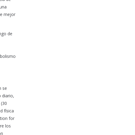
 una
ue mejor
ango de
abolismo
n se
 diario,
 (30
d física
tion for
re los
ón