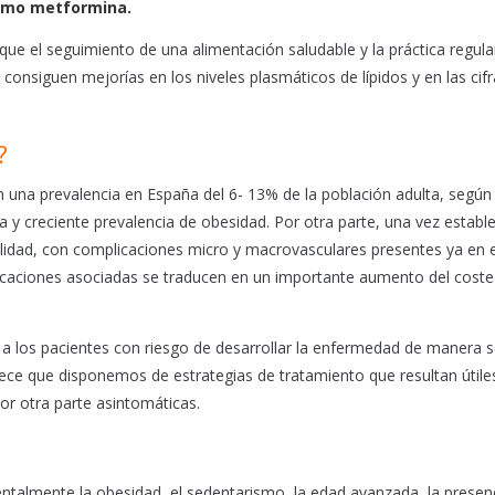
como metformina.
e el seguimiento de una alimentación saludable y la práctica regula
e consiguen mejorías en los niveles plasmáticos de lípidos y en las cif
?
 una prevalencia en España del 6- 13% de la población adulta, según
 y creciente prevalencia de obesidad. Por otra parte, una vez estable
lidad, con complicaciones micro y macrovasculares presentes ya en e
licaciones asociadas se traducen en un importante aumento del coste
a los pacientes con riesgo de desarrollar la enfermedad de manera se
arece que disponemos de estrategias de tratamiento que resultan útile
or otra parte asintomáticas.
ntalmente la obesidad, el sedentarismo, la edad avanzada, la presen