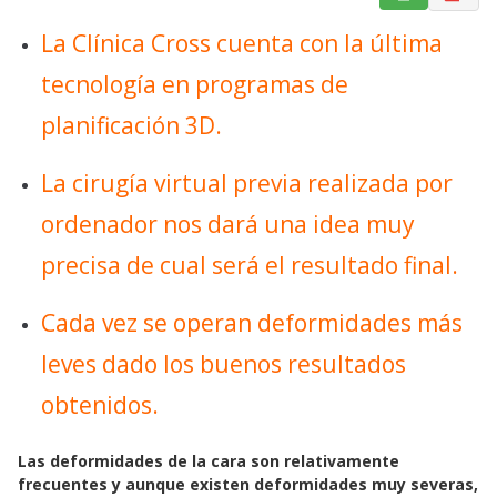
a
h
m
La Clínica Cross cuenta con la última
c
a
a
e
t
i
tecnología en programas de
b
s
l
o
A
planificación 3D.
o
p
k
p
La cirugía virtual previa realizada por
ordenador nos dará una idea muy
precisa de cual será el resultado final.
Cada vez se operan deformidades más
leves dado los buenos resultados
obtenidos.
Las deformidades de la cara son relativamente
frecuentes y aunque existen deformidades muy severas,