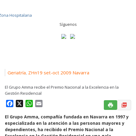
Síguenos
Geriatría
ZHn19 set-oct 2009 Navarra
,
El Grupo Amma recibe el Premio Nacional a la Excelencia en la
Gestión Residencial
F
X
W
E
a
h
m
El Grupo Amma, compañía fundada en Navarra en 1997 y
c
a
a
especializada en la atención a las personas mayores y
e
t
i
dependientes, ha recibido el Premio Nacional a la
b
s
l
Excelencia en la Gestión Residencial en una gala