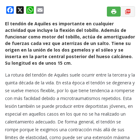
F
X
W
E
a
h
m
El tendón de Aquiles es importante en cualquier
c
a
a
actividad que incluye la flexión del tobillo. Además de
e
t
i
funcionar como motor del tobillo, actúa de amortiguador
b
s
l
de fuerzas cada vez que aterrizas de un salto. Tiene su
o
A
origen en la unión de los dos gemelos y el sóleo y se
o
p
inserta en la parte central posterior del hueso calcáneo.
k
p
Su longitud es de unos 15 cm.
La rotura del tendón de Aquiles suele ocurrir entre la tercera y la
quinta década de la vida. En esta época el tendón se degenera y
se vuelve menos flexible, por lo que tiene tendencia a romperse
con más facilidad debido a microtraumatismos repetidos. Esta
lesión también se puede producir entre deportistas jóvenes, en
especial en aquellos casos en los que no se ha realizado un
calentamiento adecuado. De forma general, el tendón se
rompe porque le exigimos una contracción más allá de sus
límites de elasticidad, como puede ser una extensión máxima