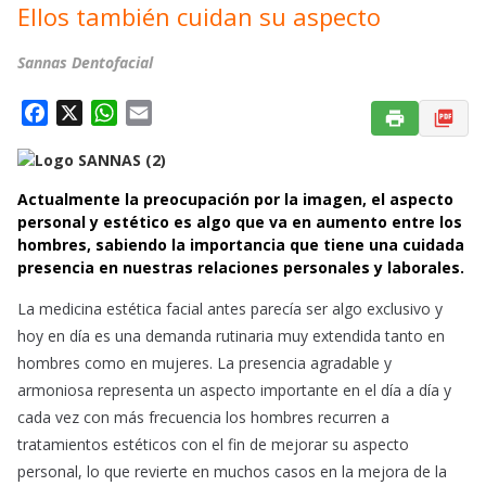
Ellos también cuidan su aspecto
Sannas Dentofacial
F
X
W
E
a
h
m
c
a
a
e
t
i
Actualmente la preocupación por la imagen, el aspecto
b
s
l
personal y estético es algo que va en aumento entre los
o
A
hombres, sabiendo la importancia que tiene una cuidada
presencia en nuestras relaciones personales y laborales.
o
p
k
p
La medicina estética facial antes parecía ser algo exclusivo y
hoy en día es una demanda rutinaria muy extendida tanto en
hombres como en mujeres. La presencia agradable y
armoniosa representa un aspecto importante en el día a día y
cada vez con más frecuencia los hombres recurren a
tratamientos estéticos con el fin de mejorar su aspecto
personal, lo que revierte en muchos casos en la mejora de la