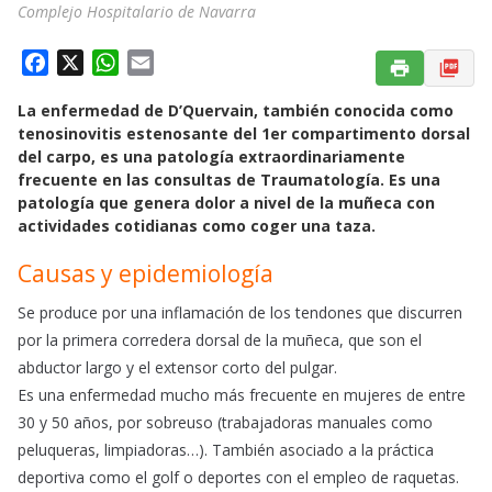
Complejo Hospitalario de Navarra
F
X
W
E
a
h
m
La enfermedad de D’Quervain, también conocida como
c
a
a
tenosinovitis estenosante del 1er compartimento dorsal
e
t
i
del carpo, es una patología extraordinariamente
b
s
l
frecuente en las consultas de Traumatología. Es una
o
A
patología que genera dolor a nivel de la muñeca con
o
p
actividades cotidianas como coger una taza.
k
p
Causas y epidemiología
Se produce por una inflamación de los tendones que discurren
por la primera corredera dorsal de la muñeca, que son el
abductor largo y el extensor corto del pulgar.
Es una enfermedad mucho más frecuente en mujeres de entre
30 y 50 años, por sobreuso (trabajadoras manuales como
peluqueras, limpiadoras…). También asociado a la práctica
deportiva como el golf o deportes con el empleo de raquetas.