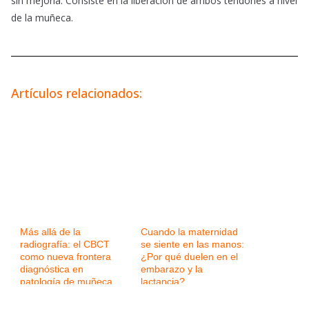
sin mejoría. Consiste en la liberación de ambos tendones a nivel
de la muñeca.
Artículos relacionados:
Más allá de la
Cuando la maternidad
radiografía: el CBCT
se siente en las manos:
como nueva frontera
¿Por qué duelen en el
diagnóstica en
embarazo y la
patología de muñeca
lactancia?