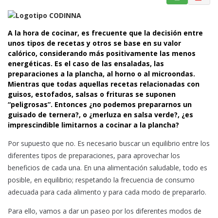
a
h
m
c
a
a
e
t
i
A la hora de cocinar, es frecuente que la decisión entre
b
s
l
unos tipos de recetas y otros se base en su valor
o
A
calórico, considerando más positivamente las menos
energéticas. Es el caso de las ensaladas, las
o
p
preparaciones a la plancha, al horno o al microondas.
k
p
Mientras que todas aquellas recetas relacionadas con
guisos, estofados, salsas o frituras se suponen
“peligrosas”. Entonces ¿no podemos prepararnos un
guisado de ternera?, o ¿merluza en salsa verde?, ¿es
imprescindible limitarnos a cocinar a la plancha?
Por supuesto que no. Es necesario buscar un equilibrio entre los
diferentes tipos de preparaciones, para aprovechar los
beneficios de cada una. En una alimentación saludable, todo es
posible, en equilibrio; respetando la frecuencia de consumo
adecuada para cada alimento y para cada modo de prepararlo.
Para ello, vamos a dar un paseo por los diferentes modos de