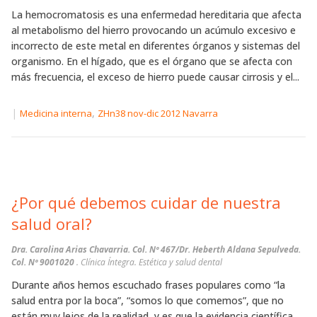
La hemocromatosis es una enfermedad hereditaria que afecta
al metabolismo del hierro provocando un acúmulo excesivo e
incorrecto de este metal en diferentes órganos y sistemas del
organismo. En el hígado, que es el órgano que se afecta con
más frecuencia, el exceso de hierro puede causar cirrosis y el...
|
,
Medicina interna
ZHn38 nov-dic 2012 Navarra
¿Por qué debemos cuidar de nuestra
salud oral?
Dra. Carolina Arias Chavarria. Col. Nº 467/Dr. Heberth Aldana Sepulveda.
Col. Nº 9001020
. Clínica Íntegra. Estética y salud dental
Durante años hemos escuchado frases populares como “la
salud entra por la boca”, “somos lo que comemos”, que no
están muy lejos de la realidad, y es que la evidencia científica