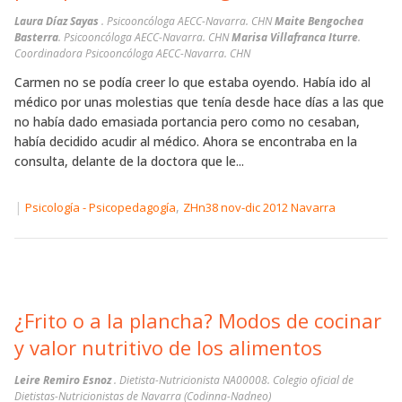
Laura Díaz Sayas
. Psicooncóloga AECC-Navarra. CHN
Maite Bengochea
Basterra
. Psicooncóloga AECC-Navarra. CHN
Marisa Villafranca Iturre
.
Coordinadora Psicooncóloga AECC-Navarra. CHN
Carmen no se podía creer lo que estaba oyendo. Había ido al
médico por unas molestias que tenía desde hace días a las que
no había dado emasiada portancia pero como no cesaban,
había decidido acudir al médico. Ahora se encontraba en la
consulta, delante de la doctora que le...
|
,
Psicología - Psicopedagogía
ZHn38 nov-dic 2012 Navarra
¿Frito o a la plancha? Modos de cocinar
y valor nutritivo de los alimentos
Leire Remiro Esnoz
. Dietista-Nutricionista NA00008. Colegio oficial de
Dietistas-Nutricionistas de Navarra (Codinna-Nadneo)