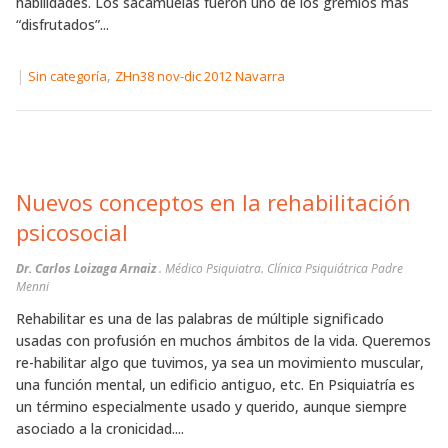
habilidades. Los sacamuelas fueron uno de los gremios más
“disfrutados”...
|
,
Sin categoría
ZHn38 nov-dic 2012 Navarra
Nuevos conceptos en la rehabilitación
psicosocial
Dr. Carlos Loizaga Arnaiz
. Médico Psiquiatra. Clínica Psiquiátrica Padre
Menni
Rehabilitar es una de las palabras de múltiple significado
usadas con profusión en muchos ámbitos de la vida. Queremos
re-habilitar algo que tuvimos, ya sea un movimiento muscular,
una función mental, un edificio antiguo, etc. En Psiquiatría es
un término especialmente usado y querido, aunque siempre
asociado a la cronicidad....