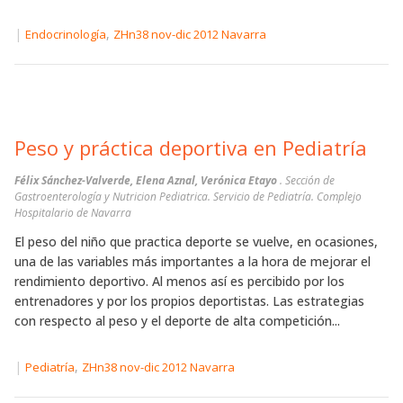
|
,
Endocrinología
ZHn38 nov-dic 2012 Navarra
Peso y práctica deportiva en Pediatría
Félix Sánchez-Valverde, Elena Aznal, Verónica Etayo
. Sección de
Gastroenterología y Nutricion Pediatrica. Servicio de Pediatría. Complejo
Hospitalario de Navarra
El peso del niño que practica deporte se vuelve, en ocasiones,
una de las variables más importantes a la hora de mejorar el
rendimiento deportivo. Al menos así es percibido por los
entrenadores y por los propios deportistas. Las estrategias
con respecto al peso y el deporte de alta competición...
|
,
Pediatría
ZHn38 nov-dic 2012 Navarra