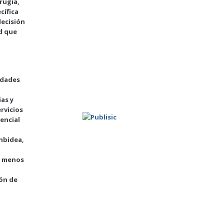
rugía,
cífica
decisión
ad que
idades
ias y
rvicios
encial
unbidea,
l menos
ión de