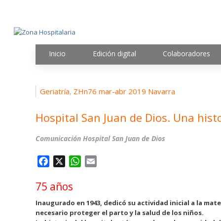
Inicio
Edición digital
Colaboradores
Geriatría
ZHn76 mar-abr 2019 Navarra
,
Hospital San Juan de Dios. Una hist
Comunicación Hospital San Juan de Dios
F
X
W
E
a
h
m
75 años
c
a
a
e
t
i
Inaugurado en 1943, dedicó su actividad inicial a la ma
b
s
l
necesario proteger el parto y la salud de los niños.
o
A