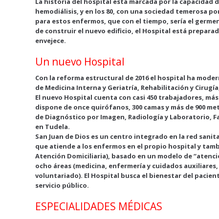
La historia del hospital está marcada por la capacidad 
o
p
hemodiálisis, y en los 80, con una sociedad temerosa po
para estos enfermos, que con el tiempo, sería el germen
k
p
de construir el nuevo edificio, el Hospital está prepar
envejece.
Un nuevo Hospital
Con la reforma estructural de 2016 el hospital ha moder
de Medicina Interna y Geriatría, Rehabilitación y Cirugí
El nuevo Hospital cuenta con casi 450 trabajadores, más 
dispone de once quirófanos, 300 camas y más de 900 met
de Diagnóstico por Imagen, Radiología y Laboratorio, 
en Tudela.
San Juan de Dios es un centro integrado en la red sanit
que atiende a los enfermos en el propio hospital y tam
Atención Domiciliaria), basado en un modelo de “atenci
ocho áreas (medicina, enfermería y cuidados auxiliares, r
voluntariado). El Hospital busca el bienestar del pacien
servicio público.
ESPECIALIDADES MÉDICAS