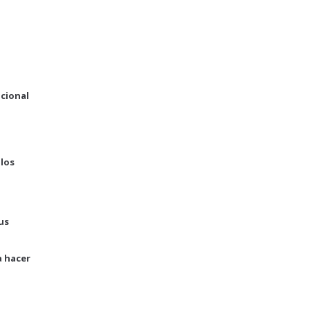
acional
 los
us
a hacer