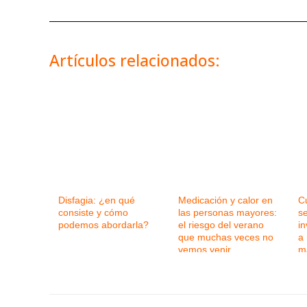
Artículos relacionados:
Disfagia: ¿en qué
Medicación y calor en
C
consiste y cómo
las personas mayores:
se
podemos abordarla?
el riesgo del verano
in
que muchas veces no
a
vemos venir
m