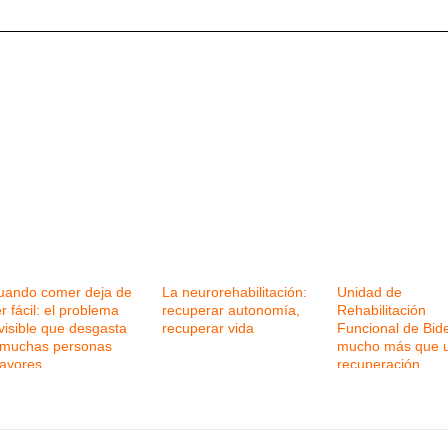
uando comer deja de
La neurorehabilitación:
Unidad de
r fácil: el problema
recuperar autonomía,
Rehabilitación
visible que desgasta
recuperar vida
Funcional de Bid
 muchas personas
mucho más que 
ayores
recuperación