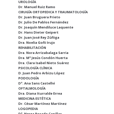
UROLOGÍA
Dr. Manuel Ruiz Ramo
CIRUGÍA ORTOPEDICA Y TRAUMATOLOGÍA
Dr. Juan Bruguera Prieto
Dr. Julio De Pablos Fernández
Dr. Joaquín Mendiluce Laquente
Dr. Hans Dieter Geipert
Dr. Juan José Rey Zúñiga
Dra. Noelia Goñi Irujo
REHABILITACIÓN
Dra. Nora Arrizabalaga Sarria
Dra. Mª Jesús Condón Huerta
Dra. Clara Isabel Nieto Suárez
PSICOLOGÍA CLÍNICA
D. Juan Pedro Arbizu López
PODOLOGÍA
Dª. Ana Sans Castellvi
OFTALMOLOGÍA
Dra. Diana Iturralde Errea
MEDICINA ESTÉTICA
Dr. César Martínez Martínez
LOGOPEDIA
Dª. Nerea Rosado Capillas