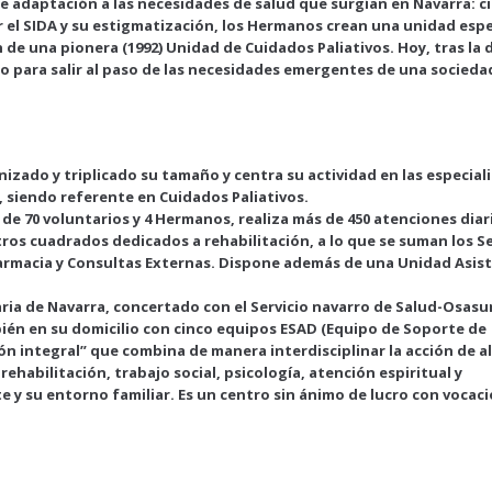
de adaptación a las necesidades de salud que surgían en Navarra: ci
r el SIDA y su estigmatización, los Hermanos crean una unidad espe
 de una pionera (1992) Unidad de Cuidados Paliativos. Hoy, tras la 
ado para salir al paso de las necesidades emergentes de una socied
nizado y triplicado su tamaño y centra su actividad en las especial
a, siendo referente en Cuidados Paliativos.
de 70 voluntarios y 4 Hermanos, realiza más de 450 atenciones diar
ros cuadrados dedicados a rehabilitación, a lo que se suman los Se
Farmacia y Consultas Externas. Dispone además de una Unidad Asist
aria de Navarra, concertado con el Servicio navarro de Salud-Osas
bién en su domicilio con cinco equipos ESAD (Equipo de Soporte de
ón integral” que combina de manera interdisciplinar la acción de a
ehabilitación, trabajo social, psicología, atención espiritual y
te y su entorno familiar. Es un centro sin ánimo de lucro con vocac