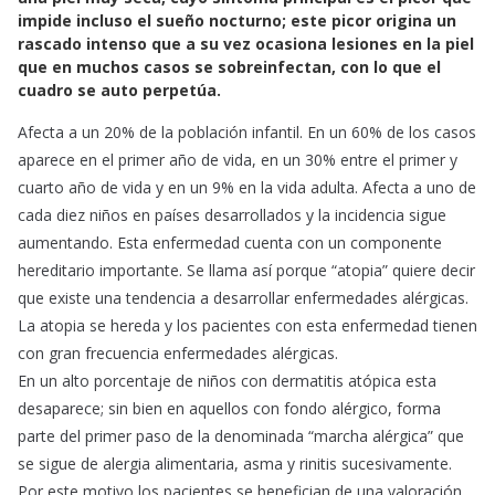
e
t
i
impide incluso el sueño nocturno; este picor origina un
b
s
l
rascado intenso que a su vez ocasiona lesiones en la piel
o
A
que en muchos casos se sobreinfectan, con lo que el
o
p
cuadro se auto perpetúa.
k
p
Afecta a un 20% de la población infantil. En un 60% de los casos
aparece en el primer año de vida, en un 30% entre el primer y
cuarto año de vida y en un 9% en la vida adulta. Afecta a uno de
cada diez niños en países desarrollados y la incidencia sigue
aumentando. Esta enfermedad cuenta con un componente
hereditario importante. Se llama así porque “atopia” quiere decir
que existe una tendencia a desarrollar enfermedades alérgicas.
La atopia se hereda y los pacientes con esta enfermedad tienen
con gran frecuencia enfermedades alérgicas.
En un alto porcentaje de niños con dermatitis atópica esta
desaparece; sin bien en aquellos con fondo alérgico, forma
parte del primer paso de la denominada “marcha alérgica” que
se sigue de alergia alimentaria, asma y rinitis sucesivamente.
Por este motivo los pacientes se benefician de una valoración