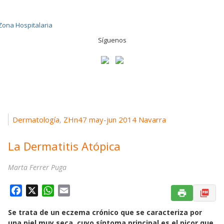
Síguenos
Dermatología
ZHn47 may-jun 2014 Navarra
,
La Dermatitis Atópica
Marta Ferrer Puga
F
X
W
E
a
h
m
Se trata de un eczema crónico que se caracteriza por
c
a
a
una piel muy seca, cuyo síntoma principal es el picor que