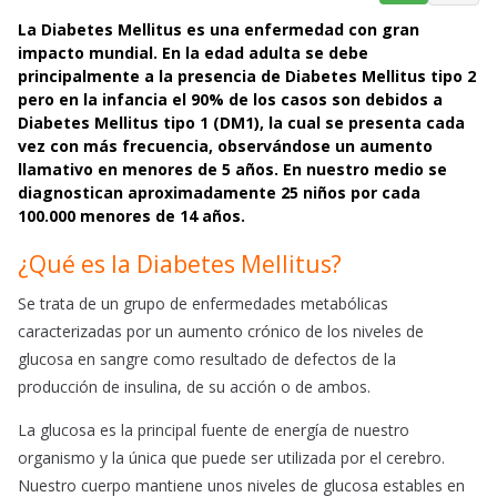
a
h
m
La Diabetes Mellitus es una enfermedad con gran
c
a
a
impacto mundial. En la edad adulta se debe
e
t
i
principalmente a la presencia de Diabetes Mellitus tipo 2
b
s
l
pero en la infancia el 90% de los casos son debidos a
o
A
Diabetes Mellitus tipo 1 (DM1), la cual se presenta cada
o
p
vez con más frecuencia, observándose un aumento
k
p
llamativo en menores de 5 años. En nuestro medio se
diagnostican aproximadamente 25 niños por cada
100.000 menores de 14 años.
¿Qué es la Diabetes Mellitus?
Se trata de un grupo de enfermedades metabólicas
caracterizadas por un aumento crónico de los niveles de
glucosa en sangre como resultado de defectos de la
producción de insulina, de su acción o de ambos.
La glucosa es la principal fuente de energía de nuestro
organismo y la única que puede ser utilizada por el cerebro.
Nuestro cuerpo mantiene unos niveles de glucosa estables en