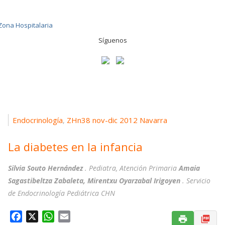
Síguenos
Endocrinología
ZHn38 nov-dic 2012 Navarra
,
La diabetes en la infancia
Silvia Souto Hernández
. Pediatra, Atención Primaria
Amaia
Sagastibeltza Zabaleta, Mirentxu Oyarzabal Irigoyen
. Servicio
de Endocrinología Pediátrica CHN
F
X
W
E