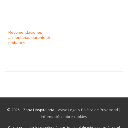
Recomendaciones
alimentarias durante el
embarazo
© 2026 – Zona Hospitalaria |
Aviso Legal y Política de Privacidad
|
Información sobre cookies
Queda prohibida la reproducción parcial o total de esta publicación sin el