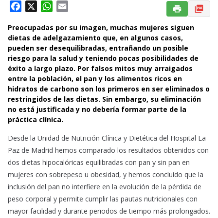
F
X
W
E
a
h
m
Preocupadas por su imagen, muchas mujeres siguen
c
a
a
dietas de adelgazamiento que, en algunos casos,
e
t
i
pueden ser desequilibradas, entrañando un posible
b
s
l
riesgo para la salud y teniendo pocas posibilidades de
o
A
éxito a largo plazo. Por falsos mitos muy arraigados
o
p
entre la población, el pan y los alimentos ricos en
k
p
hidratos de carbono son los primeros en ser eliminados o
restringidos de las dietas. Sin embargo, su eliminación
no está justificada y no debería formar parte de la
práctica clínica.
Desde la Unidad de Nutrición Clínica y Dietética del Hospital La
Paz de Madrid hemos comparado los resultados obtenidos con
dos dietas hipocalóricas equilibradas con pan y sin pan en
mujeres con sobrepeso u obesidad, y hemos concluido que la
inclusión del pan no interfiere en la evolución de la pérdida de
peso corporal y permite cumplir las pautas nutricionales con
mayor facilidad y durante periodos de tiempo más prolongados.