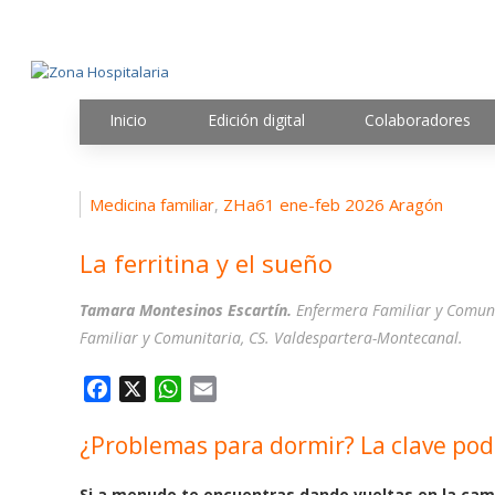
Inicio
Edición digital
Colaboradores
Medicina familiar
ZHa61 ene-feb 2026 Aragón
,
La ferritina y el sueño
Tamara Montesinos Escartín.
Enfermera Familiar y Comuni
Familiar y Comunitaria, CS. Valdespartera-Montecanal.
F
X
W
E
a
h
m
¿Problemas para dormir? La clave podr
c
a
a
e
t
i
Si a menudo te encuentras dando vueltas en la cama