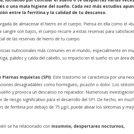
trés o una mala higiene del sueño. Cada vez más estudios apu
ón entre la ferritina y la calidad de tu descanso.
cargada de almacenar el hierro en el cuerpo. Piensa en ella como el «
a sangre son bajos, el cuerpo recurre a estas reservas para satisface
cial de las reservas de hierro de tu cuerpo.
 carencias nutricionales más comunes en el mundo, especialmente en mu
a, palidez y caída del cabello, su impacto en el sueño es un área d
 Piernas Inquietas (SPI)
. Este trastorno se caracteriza por una ne
aciones desagradables como hormigueo, picazón o dolor. Los sínto
 sueño y provoca un descanso no reparador. Numerosas investigacio
r de riesgo significativo para el desarrollo del SPI. De hecho, en muc
s de ferritina por debajo de 75 µg/L puede aliviar los síntomas y mej
mbién se ha relacionado con
insomnio, despertares nocturnos,