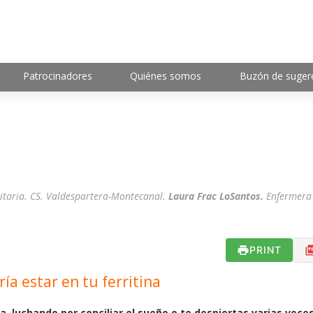
Patrocinadores
Quiénes somos
Buzón de suger
taria. CS. Valdespartera-Montecanal.
Laura Frac LoSantos.
Enfermera
PRINT
ía estar en tu ferritina
, luchando por conciliar el sueño o te despiertas varias vece