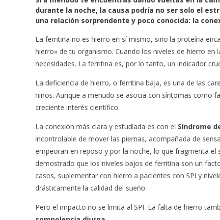
b
s
l
durante la noche, la causa podría no ser solo el es
o
A
una relación sorprendente y poco conocida: la conexi
o
p
k
p
La ferritina no es hierro en sí mismo, sino la proteína en
hierro» de tu organismo. Cuando los niveles de hierro en l
necesidades. La ferritina es, por lo tanto, un indicador cru
La deficiencia de hierro, o ferritina baja, es una de las
niños. Aunque a menudo se asocia con síntomas como fatig
creciente interés científico.
La conexión más clara y estudiada es con el
Síndrome de
incontrolable de mover las piernas, acompañada de sens
empeoran en reposo y por la noche, lo que fragmenta el
demostrado que los niveles bajos de ferritina son un facto
casos, suplementar con hierro a pacientes con SPI y nivele
drásticamente la calidad del sueño.
Pero el impacto no se limita al SPI. La falta de hierro ta
somnolencia diurna
.