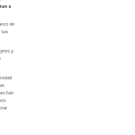
ntan a
banco de
r sus
jeres y
e
cesidad
mas
nes han
hos
orar