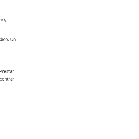
rio,
dico. Un
Prestar
ncontrar