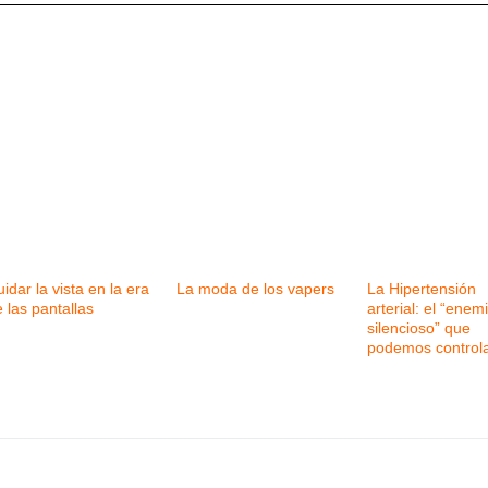
idar la vista en la era
La moda de los vapers
La Hipertensión
 las pantallas
arterial: el “enem
silencioso” que
podemos control