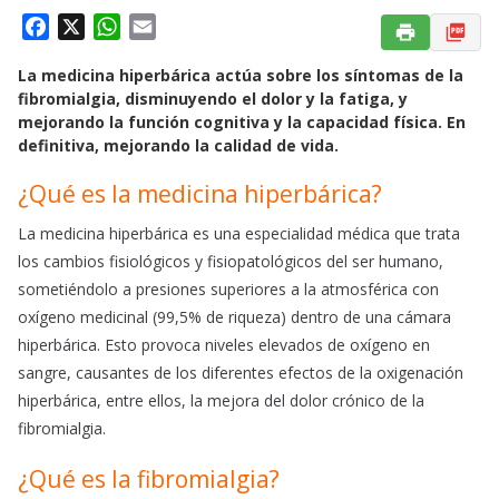
F
X
W
E
a
h
m
La medicina hiperbárica actúa sobre los síntomas de la
c
a
a
fibromialgia, disminuyendo el dolor y la fatiga, y
e
t
i
mejorando la función cognitiva y la capacidad física. En
b
s
l
definitiva, mejorando la calidad de vida.
o
A
o
p
¿Qué es la medicina hiperbárica?
k
p
La medicina hiperbárica es una especialidad médica que trata
los cambios fisiológicos y fisiopatológicos del ser humano,
sometiéndolo a presiones superiores a la atmosférica con
oxígeno medicinal (99,5% de riqueza) dentro de una cámara
hiperbárica. Esto provoca niveles elevados de oxígeno en
sangre, causantes de los diferentes efectos de la oxigenación
hiperbárica, entre ellos, la mejora del dolor crónico de la
fibromialgia.
¿Qué es la fibromialgia?