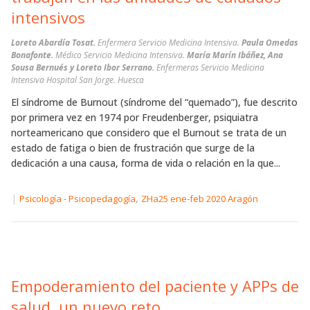
intensivos
Loreto Abardía Tosat.
Enfermera Servicio Medicina Intensiva.
Paula Omedas
Bonafonte.
Médico Servicio Medicina Intensiva.
María Marín Ibáñez, Ana
Sousa Bernués y Loreto Ibor Serrano.
Enfermeras Servicio Medicina
Intensiva Hospital San Jorge. Huesca
El síndrome de Burnout (síndrome del “quemado”), fue descrito
por primera vez en 1974 por Freudenberger, psiquiatra
norteamericano que considero que el Burnout se trata de un
estado de fatiga o bien de frustración que surge de la
dedicación a una causa, forma de vida o relación en la que...
|
,
Psicología - Psicopedagogía
ZHa25 ene-feb 2020 Aragón
Empoderamiento del paciente y APPs de
salud, un nuevo reto