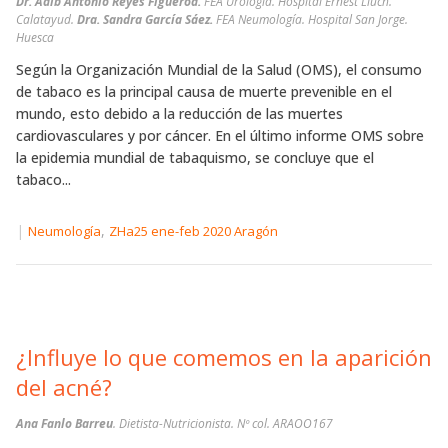
Dr. Adib Antonio Reyes Figueroa.
FEA Urología. Hospital Ernest Lluch.
Calatayud.
Dra. Sandra García Sáez.
FEA Neumología. Hospital San Jorge.
Huesca
Según la Organización Mundial de la Salud (OMS), el consumo
de tabaco es la principal causa de muerte prevenible en el
mundo, esto debido a la reducción de las muertes
cardiovasculares y por cáncer. En el último informe OMS sobre
la epidemia mundial de tabaquismo, se concluye que el
tabaco...
|
,
Neumología
ZHa25 ene-feb 2020 Aragón
¿Influye lo que comemos en la aparición
del acné?
Ana Fanlo Barreu
. Dietista-Nutricionista. Nº col. ARAOO167