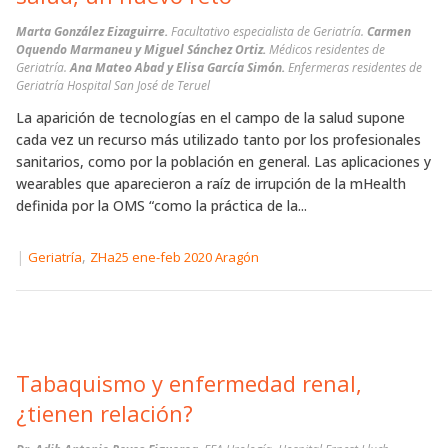
Marta González Eizaguirre.
Facultativo especialista de Geriatría.
Carmen
Oquendo Marmaneu y Miguel Sánchez Ortiz.
Médicos residentes de
Geriatría.
Ana Mateo Abad y Elisa García Simón.
Enfermeras residentes de
Geriatría Hospital San José de Teruel
La aparición de tecnologías en el campo de la salud supone
cada vez un recurso más utilizado tanto por los profesionales
sanitarios, como por la población en general. Las aplicaciones y
wearables que aparecieron a raíz de irrupción de la mHealth
definida por la OMS “como la práctica de la...
|
,
Geriatría
ZHa25 ene-feb 2020 Aragón
Tabaquismo y enfermedad renal,
¿tienen relación?