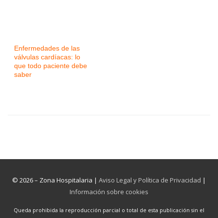
Enfermedades de las
válvulas cardíacas: lo
que todo paciente debe
saber
© 2026 – Zona Hospitalaria |
Aviso Legal y Política de Privacidad
|
Información sobre cookies
Queda prohibida la reproducción parcial o total de esta publicación sin el