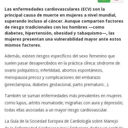
a
h
m
Las enfermedades cardiovasculares (ECV) son la
c
a
a
principal causa de muerte en mujeres a nivel mundial,
e
t
i
superando incluso al cáncer. Aunque comparten factores
b
s
l
de riesgo tradicionales con los hombres —como
o
A
diabetes, hipertensión, obesidad y tabaquismo—, las
o
p
mujeres presentan una vulnerabilidad mayor ante estos
k
p
mismos factores.
Además, existen riesgos específicos del sexo femenino que
suelen pasar desapercibidos en la práctica clínica: síndrome de
ovario poliquístico, infertilidad, abortos espontáneos,
menopausia precoz y complicaciones del embarazo
(preeclampsia, diabetes gestacional, parto prematuro…).
También se suman enfermedades más prevalentes en mujeres
como lupus, artritis reumatoide, migrañas con aura y depresión,
todas ellas asociadas a un mayor riesgo cardiovascular.
La Guía de la Sociedad Europea de Cardiología sobre Manejo