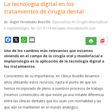
La tecnología digital en los
tratamientos de cirugía dental
Dr. Ángel Fernández Bustillo
. Especialista en Cirugía Maxilofacial
e Implantología. No Col. 6114-NA www.clinicabustillo.com
F
X
W
E
a
h
m
Uno de los cambios más relevantes que estamos
c
a
a
viviendo en el campo de la cirugía oral y maxilofacial e
e
t
i
implantología es la aplicación de la tecnología digital a
b
s
l
los tratamientos.
o
A
o
p
Conscientes de su importancia, en Clínica Bustillo llevamos
k
p
años utilizando estos recursos, hasta el punto de que los
hemos incorporado de pleno a nuestros procesos de trabajo.
Estamos convencidos de que existe ya una notable diferencia
entre las clínicas dentales que los usan con normalidad y las
que aún se mantienen en el mundo analógico.