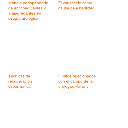
Manejo perioperatorio
El varicocele como
de anticoagulantes y
causa de esterilidad
antiagregantes en
cirugía urológica
Técnicas de
5 mitos relacionados
recuperación
con el campo de la
espermática
urología. Parte 3