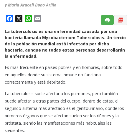
y María Araceli Bono Ariño
F
X
W
E
a
h
m
La tuberculosis es una enfermedad causada por una
c
a
a
bacteria llamada Mycobacterium Tuberculosis. Un tercio
e
t
i
de la población mundial está infectada por dicha
b
s
l
bacteria, aunque no todas estas personas desarrollarán
o
A
la enfermedad.
o
p
Es más frecuente en países pobres y en hombres, sobre todo
k
p
en aquellos donde su sistema inmune no funciona
correctamente y está debilitado.
La tuberculosis suele afectar a los pulmones, pero también
puede afectar a otras partes del cuerpo, dentro de estas, el
segundo sistema más afectado es el genitourinario, donde los
primeros órganos que se afectan suelen ser los riñones y la
próstata, siendo las manifestaciones más habituales las
siguientes: