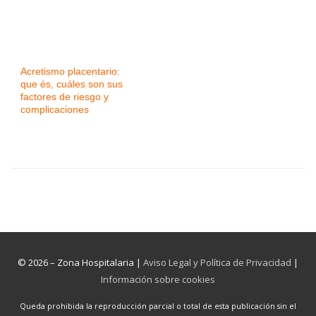
Acretismo placentario:
que és, cuáles son sus
factores de riesgo y
complicaciones
© 2026 – Zona Hospitalaria |
Aviso Legal y Política de Privacidad
|
Información sobre cookies
Queda prohibida la reproducción parcial o total de esta publicación sin el