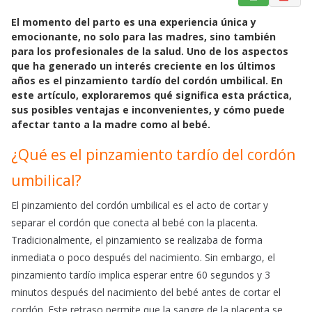
a
h
m
El momento del parto es una experiencia única y
c
a
a
emocionante, no solo para las madres, sino también
e
t
i
para los profesionales de la salud. Uno de los aspectos
b
s
l
que ha generado un interés creciente en los últimos
o
A
años es el pinzamiento tardío del cordón umbilical. En
o
p
este artículo, exploraremos qué significa esta práctica,
k
p
sus posibles ventajas e inconvenientes, y cómo puede
afectar tanto a la madre como al bebé.
¿Qué es el pinzamiento tardío del cordón
umbilical?
El pinzamiento del cordón umbilical es el acto de cortar y
separar el cordón que conecta al bebé con la placenta.
Tradicionalmente, el pinzamiento se realizaba de forma
inmediata o poco después del nacimiento. Sin embargo, el
pinzamiento tardío implica esperar entre 60 segundos y 3
minutos después del nacimiento del bebé antes de cortar el
cordón. Este retraso permite que la sangre de la placenta se