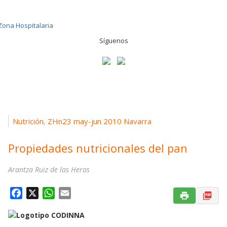
Síguenos
Nutrición
ZHn23 may-jun 2010 Navarra
,
Propiedades nutricionales del pan
Arantza Ruiz de las Heras
F
X
W
E
a
h
m
c
a
a