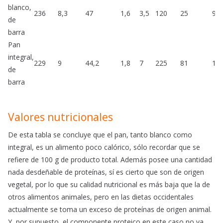
blanco,
236
8,3
47
1,6
3,5
120
25
90
de
barra
Pan
integral,
229
9
44,2
1,8
7
225
81
19
de
barra
Valores nutricionales
De esta tabla se concluye que el pan, tanto blanco como
integral, es un alimento poco calórico, sólo recordar que se
refiere de 100 g de producto total. Además posee una cantidad
nada desdeñable de proteínas, sí es cierto que son de origen
vegetal, por lo que su calidad nutricional es más baja que la de
otros alimentos animales, pero en las dietas occidentales
actualmente se toma un exceso de proteínas de origen animal.
Y, por supuesto, el componente proteico en este caso no va