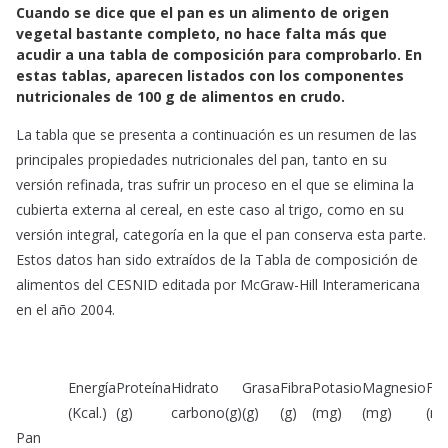
e
t
i
Cuando se dice que el pan es un alimento de origen
b
s
l
vegetal bastante completo, no hace falta más que
o
A
acudir a una tabla de composición para comprobarlo. En
estas tablas, aparecen listados con los componentes
o
p
nutricionales de 100 g de alimentos en crudo.
k
p
La tabla que se presenta a continuación es un resumen de las
principales propiedades nutricionales del pan, tanto en su
versión refinada, tras sufrir un proceso en el que se elimina la
cubierta externa al cereal, en este caso al trigo, como en su
versión integral, categoría en la que el pan conserva esta parte.
Estos datos han sido extraídos de la Tabla de composición de
alimentos del CESNID editada por McGraw-Hill Interamericana
en el año 2004.
Energía
Proteína
Hidrato
Grasa
Fibra
Potasio
Magnesio
Fó
(Kcal.)
(g)
carbono(g)
(g)
(g)
(mg)
(mg)
(m
Pan