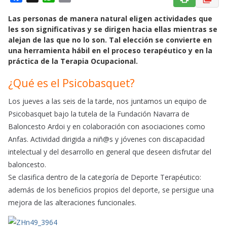
a
h
m
Las personas de manera natural eligen actividades que
c
a
a
les son significativas y se dirigen hacia ellas mientras se
e
t
i
alejan de las que no lo son. Tal elección se convierte en
b
s
l
una herramienta hábil en el proceso terapéutico y en la
o
A
práctica de la Terapia Ocupacional.
o
p
¿Qué es el Psicobasquet?
k
p
Los jueves a las seis de la tarde, nos juntamos un equipo de
Psicobasquet bajo la tutela de la Fundación Navarra de
Baloncesto Ardoi y en colaboración con asociaciones como
Anfas. Actividad dirigida a niñ@s y jóvenes con discapacidad
intelectual y del desarrollo en general que deseen disfrutar del
baloncesto.
Se clasifica dentro de la categoría de Deporte Terapéutico:
además de los beneficios propios del deporte, se persigue una
mejora de las alteraciones funcionales.