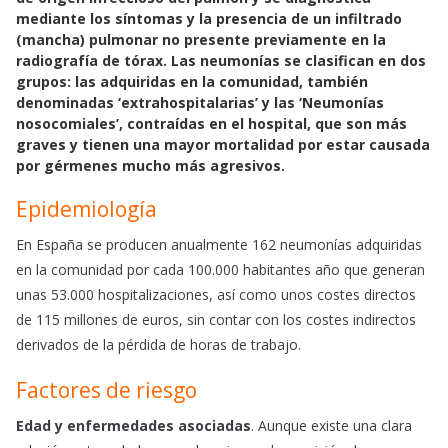
e
t
i
mediante los síntomas y la presencia de un infiltrado
b
s
l
(mancha) pulmonar no presente previamente en la
o
A
radiografía de tórax. Las neumonías se clasifican en dos
o
p
grupos: las adquiridas en la comunidad, también
k
p
denominadas ‘extrahospitalarias’ y las ‘Neumonías
nosocomiales’, contraídas en el hospital, que son más
graves y tienen una mayor mortalidad por estar causada
por gérmenes mucho más agresivos.
Epidemiología
En España se producen anualmente 162 neumonías adquiridas
en la comunidad por cada 100.000 habitantes año que generan
unas 53.000 hospitalizaciones, así como unos costes directos
de 115 millones de euros, sin contar con los costes indirectos
derivados de la pérdida de horas de trabajo.
Factores de riesgo
Edad y enfermedades asociadas
. Aunque existe una clara