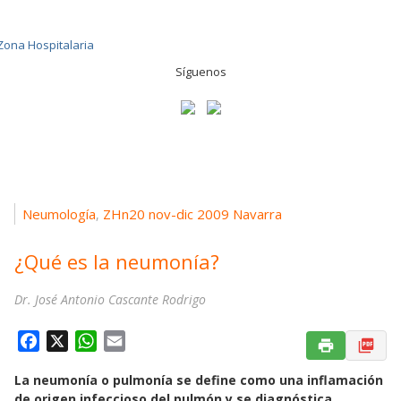
Síguenos
Neumología
ZHn20 nov-dic 2009 Navarra
,
¿Qué es la neumonía?
Dr. José Antonio Cascante Rodrigo
F
X
W
E
a
h
m
La neumonía o pulmonía se define como una inflamación
c
a
a
de origen infeccioso del pulmón y se diagnóstica