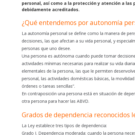
b
s
l
personal, así como a la protección y atención a las
o
A
debidamente acreditados.
o
p
¿Qué entendemos por autonomía per
k
p
La autonomía personal se define como la manera de pensa
decisiones, las que afectan a su vida personal, y especialm
personas que uno desee.
Una persona es autónoma cuando puede tomar decisiones 
actividades mínimas necesarias para realizar su vida diaria
elementales de la persona, las que le permiten desenvol
personal, las actividades domésticas básicas, la movilidad
órdenes o tareas sencillas”.
En contraposición una persona está en situación de dep
otra persona para hacer las ABVD.
Grados de dependencia reconocidos 
La Ley establece tres tipos de dependencia:
Grado I. Dependencia moderada: cuando la persona necesit