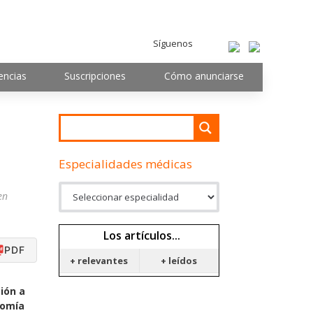
Síguenos
encias
Suscripciones
Cómo anunciarse
Especialidades médicas
en
Los artículos...
PDF
+ relevantes
+ leídos
ión a
nomía