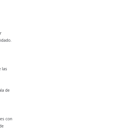
r
uidado.
 las
ala de
tes con
 de