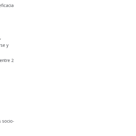
ficacia
,
rse y
entre 2
s socio-