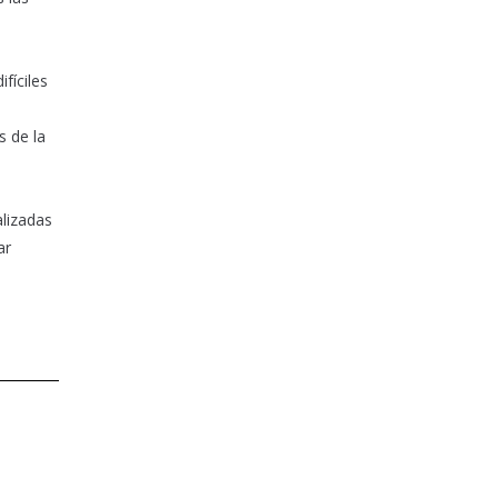
fíciles
s de la
alizadas
ar