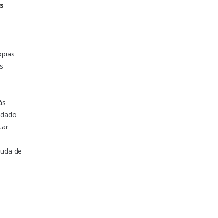
os
opias
as
ás
uidado
tar
yuda de