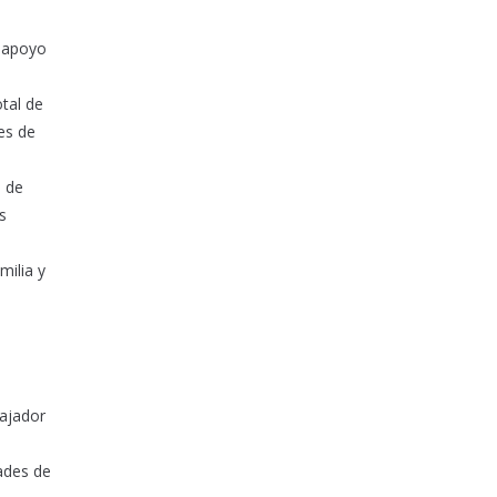
l apoyo
otal de
es de
1 de
s
milia y
bajador
dades de