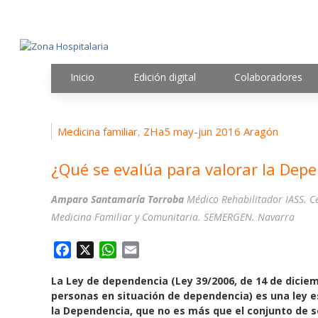
Inicio
Edición digital
Colaboradores
Medicina familiar
ZHa5 may-jun 2016 Aragón
,
¿Qué se evalúa para valorar la Dep
Amparo Santamaría Torroba
Médico Rehabilitador IASS. C
Medicina Familiar y Comunitaria. SEMERGEN. Navarra
F
X
W
E
a
h
m
La Ley de dependencia (Ley 39/2006, de 14 de dicie
c
a
a
personas en situación de dependencia) es una ley e
e
t
i
la Dependencia, que no es más que el conjunto de s