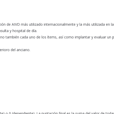
ón de AIVD más utilizado internacionalmente y la más utilizada en la
ulta y hospital de día.
sino también cada uno de los ítems, así como implantar y evaluar un 
erioro del anciano.
e) o 0 (dependiente). La puntación final es la suma del valor de toda