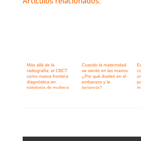
Artículos relacionados:
Más allá de la
Cuando la maternidad
Ex
radiografía: el CBCT
se siente en las manos:
c
como nueva frontera
¿Por qué duelen en el
un
diagnóstica en
embarazo y la
p
patología de muñeca
lactancia?
m