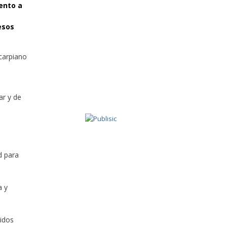
iento a
esos
ar y de
d para
a y
idos