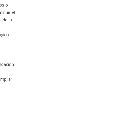
os o
inuir el
 de la
ógico
endación
ampliar