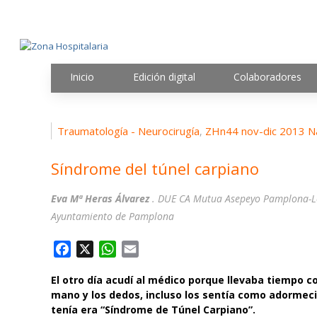
Inicio
Edición digital
Colaboradores
Traumatología - Neurocirugía
ZHn44 nov-dic 2013 N
,
Síndrome del túnel carpiano
Eva Mª Heras Álvarez
. DUE CA Mutua Asepeyo Pamplona-L
Ayuntamiento de Pamplona
F
X
W
E
a
h
m
El otro día acudí al médico porque llevaba tiempo 
c
a
a
mano y los dedos, incluso los sentía como adormecid
e
t
i
tenía era “Síndrome de Túnel Carpiano”.