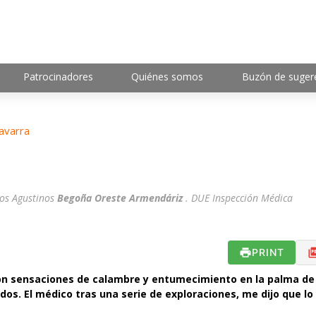
Patrocinadores
Quiénes somos
Buzón de suger
avarra
os Agustinos
Begoña Oreste Armendáriz
. DUE Inspección Médica
PRINT
con sensaciones de calambre y entumecimiento en la palma de
os. El médico tras una serie de exploraciones, me dijo que lo