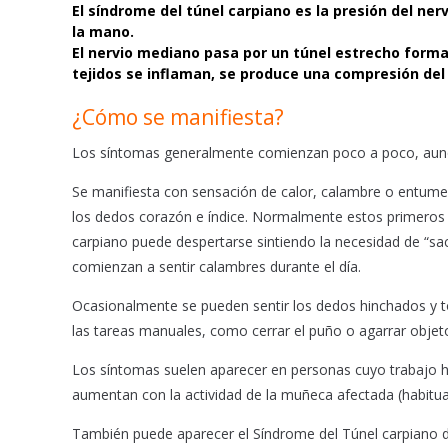
b
s
l
El síndrome del túnel carpiano es la presión del ne
o
A
la mano.
o
p
El nervio mediano pasa por un túnel estrecho forma
k
p
tejidos se inflaman, se produce una compresión del
¿Cómo se manifiesta?
Los síntomas generalmente comienzan poco a poco, aun
Se manifiesta con sensación de calor, calambre o entumec
los dedos corazón e índice. Normalmente estos primeros
carpiano puede despertarse sintiendo la necesidad de “sa
comienzan a sentir calambres durante el día.
Ocasionalmente se pueden sentir los dedos hinchados y to
las tareas manuales, como cerrar el puño o agarrar obje
Los síntomas suelen aparecer en personas cuyo trabajo ha
aumentan con la actividad de la muñeca afectada (habitu
También puede aparecer el Síndrome del Túnel carpiano d