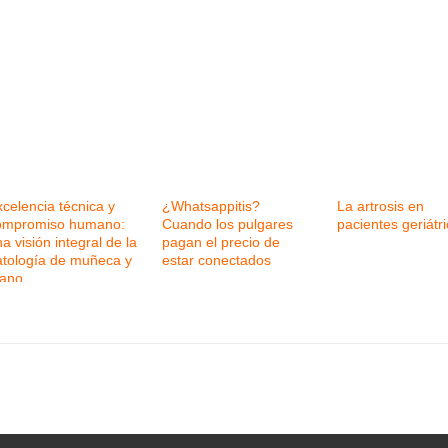
celencia técnica y
¿Whatsappitis?
La artrosis en
ompromiso humano:
Cuando los pulgares
pacientes geriátr
a visión integral de la
pagan el precio de
atología de muñeca y
estar conectados
ano