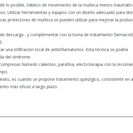
 de lo posible, hábitos de movimiento de la muñeca menos traumátic
o. Utilizar herramientas y equipos con un diseño adecuado para dism
as protectores de muñeca se pueden utilizar para mejorar la postura
la de descarga , y complementar con la toma de tratamiento farmacol
6.
ar una infiltración local de antiinflamatorios .Esta técnica se podría
da del síndrome.
e compresas húmedo calientes, parafina, electroterapia con la recom
empo.
 éxito, es cuando se propone tratamiento quirúrgico, consistente en 
iento más eficaz a largo plazo.