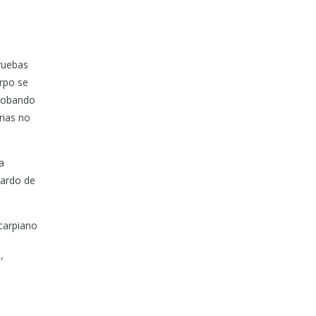
pruebas
arpo se
probando
rias no
a
tardo de
,