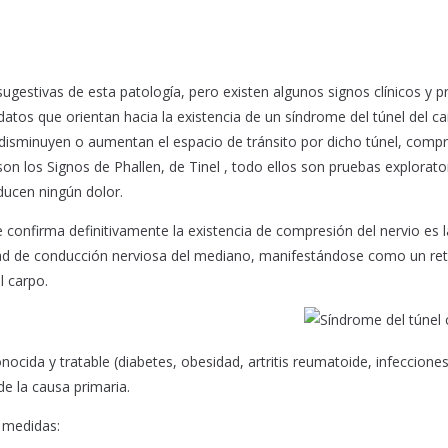
 sugestivas de esta patología, pero existen algunos signos clínicos y 
atos que orientan hacia la existencia de un síndrome del túnel del c
disminuyen o aumentan el espacio de tránsito por dicho túnel, com
n los Signos de Phallen, de Tinel , todo ellos son pruebas explorato
ducen ningún dolor.
e confirma definitivamente la existencia de compresión del nervio es l
idad de conducción nerviosa del mediano, manifestándose como un re
l carpo.
nocida y tratable (diabetes, obesidad, artritis reumatoide, infecciones
e la causa primaria.
s medidas: