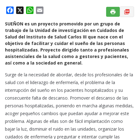
F
X
W
E
a
h
m
SUEÑON es un proyecto promovido por un grupo de
c
a
a
trabajo de la Unidad de investigación en Cuidados de
e
t
i
Salud del Instituto de Salud Carlos III que nace con el
b
s
l
objetivo de facilitar y cuidar el sueño de las personas
o
A
hospitalizadas. Proyecto dirigido tanto a profesionales
o
p
asistenciales de la salud como a gestores y pacientes,
k
p
así como a la sociedad en general.
Surge de la necesidad de abordar, desde los profesionales de la
salud con el liderazgo de enfermería, el problema de la
interrupción del sueño en los pacientes hospitalizados y su
consecuente falta de descanso. Promover el descanso de las
personas hospitalizadas, poniendo en marcha algunas medidas,
acoger pequeños cambios que puedan ayudar a mejorar este
problema. Algunas de ellas son de fácil implantación como
bajar la luz, disminuir el ruido en las unidades, organizar los
cuidados de enfermería y preguntar e intentar cumplir las