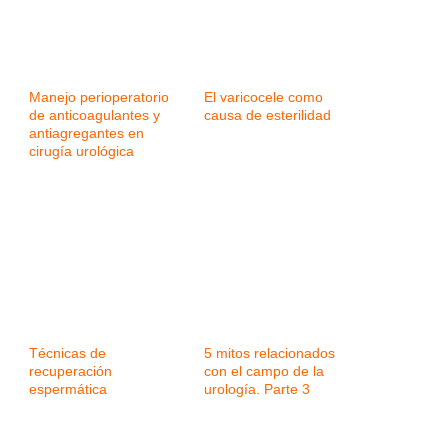
Manejo perioperatorio
El varicocele como
de anticoagulantes y
causa de esterilidad
antiagregantes en
cirugía urológica
Técnicas de
5 mitos relacionados
recuperación
con el campo de la
espermática
urología. Parte 3