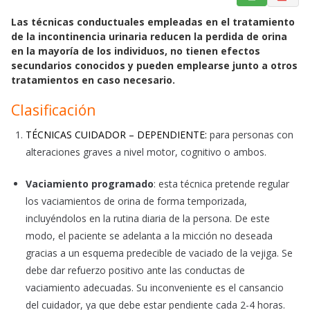
a
h
m
Las técnicas conductuales empleadas en el tratamiento
c
a
a
de la incontinencia urinaria reducen la perdida de orina
e
t
i
en la mayoría de los individuos, no tienen efectos
b
s
l
secundarios conocidos y pueden emplearse junto a otros
o
A
tratamientos en caso necesario.
o
p
Clasificación
k
p
TÉCNICAS CUIDADOR – DEPENDIENTE:
para personas con
alteraciones graves a nivel motor, cognitivo o ambos.
Vaciamiento programado
: esta técnica pretende regular
los vaciamientos de orina de forma temporizada,
incluyéndolos en la rutina diaria de la persona. De este
modo, el paciente se adelanta a la micción no deseada
gracias a un esquema predecible de vaciado de la vejiga. Se
debe dar refuerzo positivo ante las conductas de
vaciamiento adecuadas. Su inconveniente es el cansancio
del cuidador, ya que debe estar pendiente cada 2-4 horas.