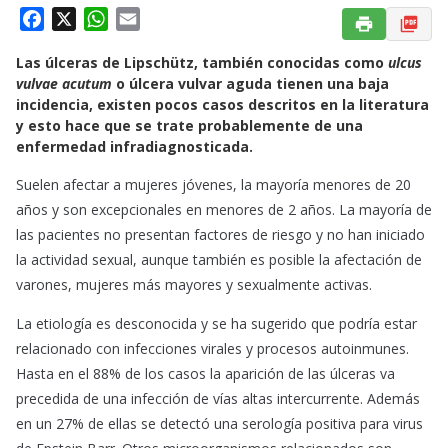
F
X
W
E
a
h
m
Las úlceras de Lipschütz, también conocidas como
ulcus
c
a
a
vulvae acutum
o úlcera vulvar aguda tienen una baja
e
t
i
incidencia, existen pocos casos descritos en la literatura
b
s
l
y esto hace que se trate probablemente de una
o
A
enfermedad infradiagnosticada.
o
p
Suelen afectar a mujeres jóvenes, la mayoría menores de 20
k
p
años y son excepcionales en menores de 2 años. La mayoría de
las pacientes no presentan factores de riesgo y no han iniciado
la actividad sexual, aunque también es posible la afectación de
varones, mujeres más mayores y sexualmente activas.
La etiología es desconocida y se ha sugerido que podría estar
relacionado con infecciones virales y procesos autoinmunes.
Hasta en el 88% de los casos la aparición de las úlceras va
precedida de una infección de vías altas intercurrente. Además
en un 27% de ellas se detectó una serología positiva para virus