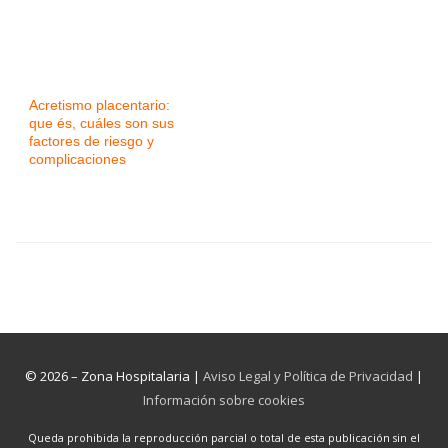
Acretismo placentario:
que és, cuáles son sus
factores de riesgo y
complicaciones
© 2026 – Zona Hospitalaria |
Aviso Legal y Política de Privacidad
|
Información sobre cookies
Queda prohibida la reproducción parcial o total de esta publicación sin el