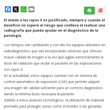
F
X
W
E
a
h
m
El miedo a los rayos X es justificado, siempre y cuando el
c
a
a
beneficio no supere el riesgo que conlleva el realizar una
e
t
i
radiografía que pueda ayudar en el diagnóstico de la
b
s
l
patología.
o
A
o
p
Los tiempos van cambiando y con ello los equipos utilizados en
k
p
radiodiagnóstico que van incorporando sistemas que ofrecen
mayor calidad de imagen a la vez que vigilan estrechamente la
dosis de radiación que recibe el paciente en las exploraciones
con rayos X.
En la actualidad, estos equipos cuentan con un sistema de
control automático de exposición (CAE) que permite adquirir
una imagen de calidad suficiente para un correcto diagnóstico
dando la mínima dosis necesaria al paciente.
Debido a estos avances tecnológicos, la utilización de material
plomado para proteger zonas como el tiroides o las gónadas