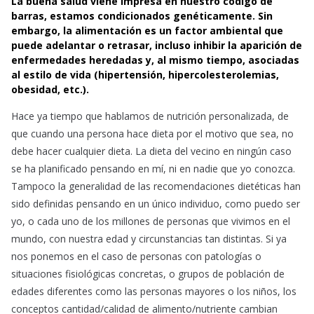
La buena salud viene impresa en nuestro código de
c
a
a
barras, estamos condicionados genéticamente. Sin
e
t
i
embargo, la alimentación es un factor ambiental que
b
s
l
puede adelantar o retrasar, incluso inhibir la aparición de
o
A
enfermedades heredadas y, al mismo tiempo, asociadas
o
p
al estilo de vida (hipertensión, hipercolesterolemias,
k
p
obesidad, etc.).
Hace ya tiempo que hablamos de nutrición personalizada, de
que cuando una persona hace dieta por el motivo que sea, no
debe hacer cualquier dieta. La dieta del vecino en ningún caso
se ha planificado pensando en mí, ni en nadie que yo conozca.
Tampoco la generalidad de las recomendaciones dietéticas han
sido definidas pensando en un único individuo, como puedo ser
yo, o cada uno de los millones de personas que vivimos en el
mundo, con nuestra edad y circunstancias tan distintas. Si ya
nos ponemos en el caso de personas con patologías o
situaciones fisiológicas concretas, o grupos de población de
edades diferentes como las personas mayores o los niños, los
conceptos cantidad/calidad de alimento/nutriente cambian