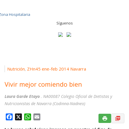
Síguenos
Nutrición
ZHn45 ene-feb 2014 Navarra
,
Vivir mejor comiendo bien
Laura Garde Etayo
. NA00087 Colegio Oficial de Dietistas y
Nutricionistas de Navarra (Codinna-Nadneo)
F
X
W
E
a
h
m