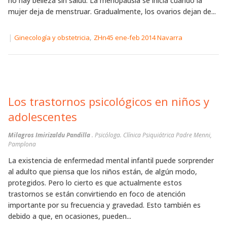
no hay belleza sin salud. La menopausia se inicia cuando la
mujer deja de menstruar. Gradualmente, los ovarios dejan de...
|
,
Ginecología y obstetricia
ZHn45 ene-feb 2014 Navarra
Los trastornos psicológicos en niños y
adolescentes
Milagros Imirizaldu Pandilla
. Psicóloga. Clínica Psiquiátrica Padre Menni,
Pamplona
La existencia de enfermedad mental infantil puede sorprender
al adulto que piensa que los niños están, de algún modo,
protegidos. Pero lo cierto es que actualmente estos
trastornos se están convirtiendo en foco de atención
importante por su frecuencia y gravedad. Esto también es
debido a que, en ocasiones, pueden...