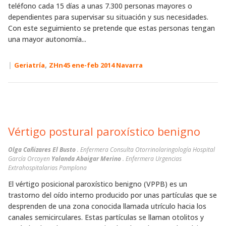
teléfono cada 15 días a unas 7.300 personas mayores o
dependientes para supervisar su situación y sus necesidades.
Con este seguimiento se pretende que estas personas tengan
una mayor autonomía...
|
,
Geriatría
ZHn45 ene-feb 2014 Navarra
Vértigo postural paroxístico benigno
Olga Cañizares El Busto
. Enfermera Consulta Otorrinolaringología Hospital
García Orcoyen
Yolanda Abaigar Merino
. Enfermera Urgencias
Extrahospitalarias Pamplona
El vértigo posicional paroxístico benigno (VPPB) es un
trastorno del oído interno producido por unas partículas que se
desprenden de una zona conocida llamada utrículo hacia los
canales semicirculares. Estas partículas se llaman otolitos y