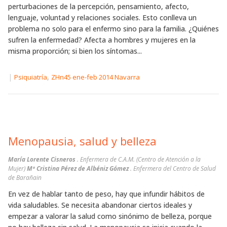
perturbaciones de la percepción, pensamiento, afecto,
lenguaje, voluntad y relaciones sociales. Esto conlleva un
problema no solo para el enfermo sino para la familia. ¿Quiénes
sufren la enfermedad? Afecta a hombres y mujeres en la
misma proporción; si bien los síntomas...
|
,
Psiquiatría
ZHn45 ene-feb 2014 Navarra
Menopausia, salud y belleza
María Lorente Cisneros
. Enfermera de C.A.M. (Centro de Atención a la
Mujer)
Mª Cristina Pérez de Albéniz Gómez
. Enfermera del Centro de Salud
de Barañain
En vez de hablar tanto de peso, hay que infundir hábitos de
vida saludables. Se necesita abandonar ciertos ideales y
empezar a valorar la salud como sinónimo de belleza, porque