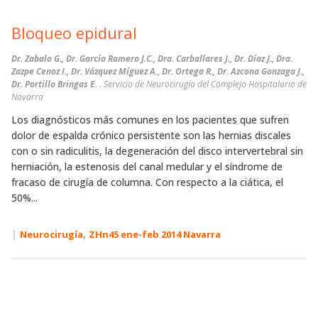
Bloqueo epidural
Dr. Zabalo G., Dr. García Romero J.C., Dra. Carballares J., Dr. Díaz J., Dra.
Zazpe Cenoz I., Dr. Vázquez Míguez A., Dr. Ortega R., Dr. Azcona Gonzaga J.,
Dr. Portillo Bringas E.
. Servicio de Neurocirugía del Complejo Hospitalario de
Navarra
Los diagnósticos más comunes en los pacientes que sufren
dolor de espalda crónico persistente son las hernias discales
con o sin radiculitis, la degeneración del disco intervertebral sin
herniación, la estenosis del canal medular y el síndrome de
fracaso de cirugía de columna. Con respecto a la ciática, el
50%...
|
,
Neurocirugía
ZHn45 ene-feb 2014 Navarra