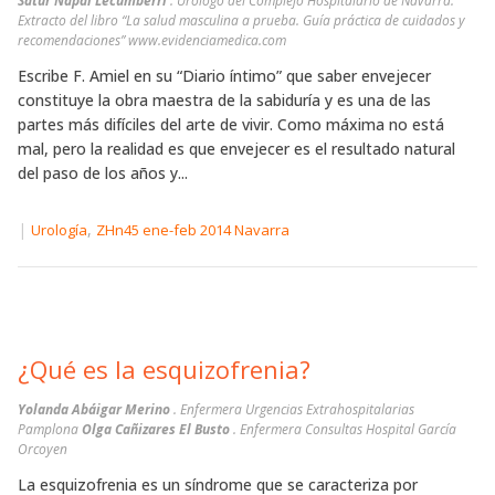
Satur Napal Lecumberri
. Urólogo del Complejo Hospitalario de Navarra.
Extracto del libro “La salud masculina a prueba. Guía práctica de cuidados y
recomendaciones” www.evidenciamedica.com
Escribe F. Amiel en su “Diario íntimo” que saber envejecer
constituye la obra maestra de la sabiduría y es una de las
partes más difíciles del arte de vivir. Como máxima no está
mal, pero la realidad es que envejecer es el resultado natural
del paso de los años y...
|
,
Urología
ZHn45 ene-feb 2014 Navarra
¿Qué es la esquizofrenia?
Yolanda Abáigar Merino
. Enfermera Urgencias Extrahospitalarias
Pamplona
Olga Cañizares El Busto
. Enfermera Consultas Hospital García
Orcoyen
La esquizofrenia es un síndrome que se caracteriza por