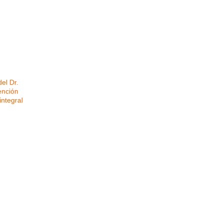
el Dr.
ención
integral