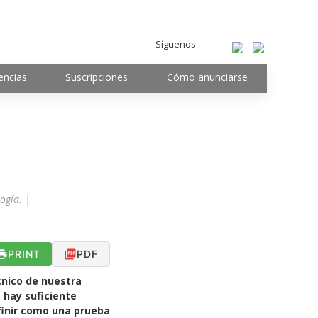
Síguenos
encias
Suscripciones
Cómo anunciarse
ogía. |
PRINT
PDF
cnico de nuestra
 hay suficiente
finir como una prueba