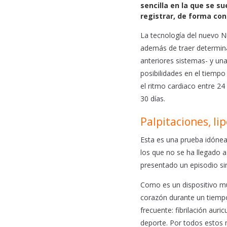
b
s
l
sencilla en la que se s
o
A
registrar, de forma con
o
p
La tecnología del nuevo N
k
p
además de traer determin
anteriores sistemas- y un
posibilidades en el tiempo
el ritmo cardiaco entre 2
30 días.
Palpitaciones, li
Esta es una prueba idónea 
los que no se ha llegado 
presentado un episodio sin
Como es un dispositivo mu
corazón durante un tiemp
frecuente: fibrilación auri
deporte. Por todos estos 