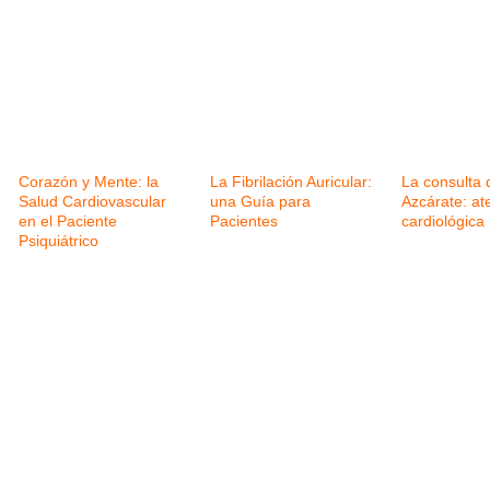
Corazón y Mente: la
La Fibrilación Auricular:
La consulta d
Salud Cardiovascular
una Guía para
Azcárate: at
en el Paciente
Pacientes
cardiológica 
Psiquiátrico