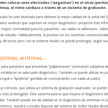
uelen colocar unos electrodos (“pegatinas”) en el tórax (pecho
tinua, el ritmo cardiaco a través de un sistema de grabación.
uubo ha sido diseñada para obtener la mejor calidad de la señal del 
ados avances que suponen un mejor diagnóstico -proyecta más info
a mayor comodidad para los pacientes -sin cables ni adhesivos-. Ad
 de estudio. Habitualmente, la prueba con los sistemas convencionale
4 y 48 horas pero con el sistema Nuubo se puede prolongar, según las
potimias, arritmias…
para pacientes que presentan “palpitaciones” (sensación subjetiva del
a establecer un adecuado diagnóstico. También se puede utilizar en p
copal o “lipotimia” (pérdida de conocimiento con caída al suelo).
y cómodo, que utiliza un sistema de grabación avanzado, se puede re
o más prolongado. Este sistema parece que mejora el diagnóstico de
cular. También puede ser de utilidad en el diagnóstico de arritmias en 
motivos, nuestra consulta dispone del sistema de Holter Nuubo des