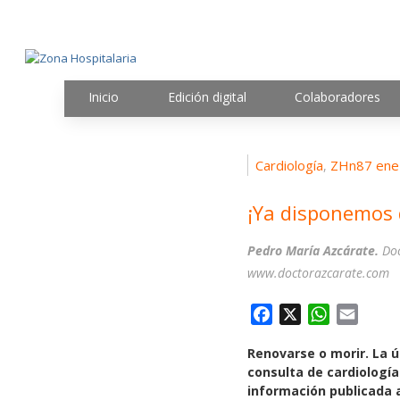
Inicio
Edición digital
Colaboradores
Cardiología
ZHn87 ene
,
¡Ya disponemos 
Pedro María Azcárate.
Doc
www.doctorazcarate.com
F
X
W
E
a
h
m
Renovarse o morir. La 
c
a
a
consulta de cardiología
e
t
i
información publicada 