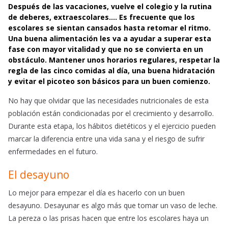
e
t
i
Después de las vacaciones, vuelve el colegio y la rutina
b
s
l
de deberes, extraescolares…. Es frecuente que los
o
A
escolares se sientan cansados hasta retomar el ritmo.
Una buena alimentación les va a ayudar a superar esta
o
p
fase con mayor vitalidad y que no se convierta en un
k
p
obstáculo. Mantener unos horarios regulares, respetar la
regla de las cinco comidas al día, una buena hidratación
y evitar el picoteo son básicos para un buen comienzo.
No hay que olvidar que las necesidades nutricionales de esta
población están condicionadas por el crecimiento y desarrollo.
Durante esta etapa, los hábitos dietéticos y el ejercicio pueden
marcar la diferencia entre una vida sana y el riesgo de sufrir
enfermedades en el futuro.
El desayuno
Lo mejor para empezar el día es hacerlo con un buen
desayuno. Desayunar es algo más que tomar un vaso de leche.
La pereza o las prisas hacen que entre los escolares haya un