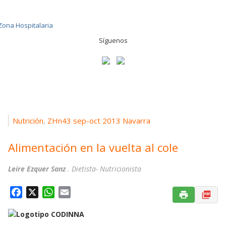
Síguenos
Nutrición
ZHn43 sep-oct 2013 Navarra
,
Alimentación en la vuelta al cole
Leire Ezquer Sanz
. Dietista- Nutricionista
F
X
W
E
a
h
m
c
a
a