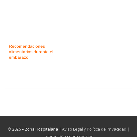
Recomendaciones
alimentarias durante el
embarazo
© 2026 – Zona Hospitalaria |
Aviso Legal y Política de Privacidad
|
Información sobre cookies