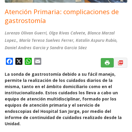
Atención Primaria: complicaciones de
gastrostomía
Lorenzo Olivan Guerri, Olga Rivas Calvete, Blanca Marzal
Lopez., María Teresa Suelves Ferrer, Katalin Aspuru Rubio,
Daniel Andres Garcia y Sandra Garcia Sáez
F
X
W
E
a
h
m
La sonda de gastrostomía debido a su fácil manejo,
c
a
a
permite la realización de los cuidados diarios de la
e
t
i
misma, tanto en el ámbito domiciliario como en el
b
s
l
institucionalizado. Estos cuidados los lleva a cabo un
o
A
equipo de atención multidisciplinar, formado por los
o
p
equipos de atención primaria y el servicio de
k
p
endoscopias del Hospital San Jorge, por medio del
informe de continuidad de cuidados realizado desde la
Unidad.