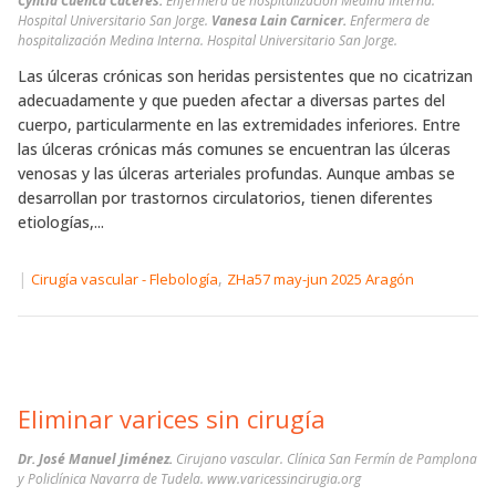
Cyntia Cuenca Caceres.
Enfermera de hospitalización Medina Interna.
Hospital Universitario San Jorge.
Vanesa Lain Carnicer.
Enfermera de
hospitalización Medina Interna. Hospital Universitario San Jorge.
Las úlceras crónicas son heridas persistentes que no cicatrizan
adecuadamente y que pueden afectar a diversas partes del
cuerpo, particularmente en las extremidades inferiores. Entre
las úlceras crónicas más comunes se encuentran las úlceras
venosas y las úlceras arteriales profundas. Aunque ambas se
desarrollan por trastornos circulatorios, tienen diferentes
etiologías,...
|
,
Cirugía vascular - Flebología
ZHa57 may-jun 2025 Aragón
Eliminar varices sin cirugía
Dr. José Manuel Jiménez.
Cirujano vascular. Clínica San Fermín de Pamplona
y Policlínica Navarra de Tudela. www.varicessincirugia.org