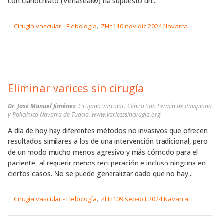
con cianocrilato (Venaseal®) ha supuesto un...
|
,
Cirugía vascular - Flebología
ZHn110 nov-dic 2024 Navarra
Eliminar varices sin cirugía
Dr. José Manuel Jiménez.
Cirujano vascular. Clínica San Fermín de Pamplona
y Policlínica Navarra de Tudela. www.varicessincirugia.org
A día de hoy hay diferentes métodos no invasivos que ofrecen
resultados similares a los de una intervención tradicional, pero
de un modo mucho menos agresivo y más cómodo para el
paciente, al requerir menos recuperación e incluso ninguna en
ciertos casos. No se puede generalizar dado que no hay...
|
,
Cirugía vascular - Flebología
ZHn109 sep-oct 2024 Navarra