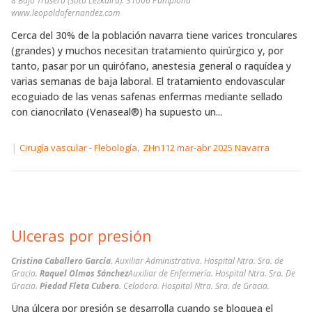
8 Bajo Trasera (Soto Lezkairu). 31006 Pamplona
www.leopoldofernandez.com
Cerca del 30% de la población navarra tiene varices tronculares
(grandes) y muchos necesitan tratamiento quirúrgico y, por
tanto, pasar por un quirófano, anestesia general o raquídea y
varias semanas de baja laboral. El tratamiento endovascular
ecoguiado de las venas safenas enfermas mediante sellado
con cianocrilato (Venaseal®) ha supuesto un...
|
,
Cirugía vascular - Flebología
ZHn112 mar-abr 2025 Navarra
Ulceras por presión
Cristina Caballero García.
Auxiliar Administrativa. Hospital Ntra. Sra. de
Gracia.
Raquel Olmos Sánchez
Auxiliar de Enfermería. Hospital Ntra. Sra. De
Gracia.
Piedad Fleta Cubero.
Celadora. Hospital Ntra. Sra. de Gracia.
Una úlcera por presión se desarrolla cuando se bloquea el