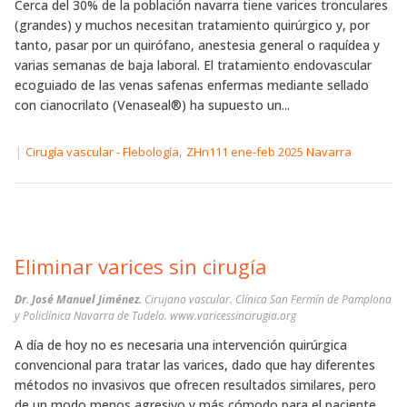
Cerca del 30% de la población navarra tiene varices tronculares
(grandes) y muchos necesitan tratamiento quirúrgico y, por
tanto, pasar por un quirófano, anestesia general o raquídea y
varias semanas de baja laboral. El tratamiento endovascular
ecoguiado de las venas safenas enfermas mediante sellado
con cianocrilato (Venaseal®) ha supuesto un...
|
,
Cirugía vascular - Flebología
ZHn111 ene-feb 2025 Navarra
Eliminar varices sin cirugía
Dr. José Manuel Jiménez.
Cirujano vascular. Clínica San Fermín de Pamplona
y Policlínica Navarra de Tudela. www.varicessincirugia.org
A día de hoy no es necesaria una intervención quirúrgica
convencional para tratar las varices, dado que hay diferentes
métodos no invasivos que ofrecen resultados similares, pero
de un modo menos agresivo y más cómodo para el paciente,