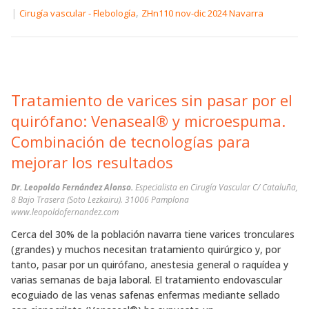
|
,
Cirugía vascular - Flebología
ZHn110 nov-dic 2024 Navarra
Tratamiento de varices sin pasar por el
quirófano: Venaseal® y microespuma.
Combinación de tecnologías para
mejorar los resultados
Dr. Leopoldo Fernández Alonso.
Especialista en Cirugía Vascular C/ Cataluña,
8 Bajo Trasera (Soto Lezkairu). 31006 Pamplona
www.leopoldofernandez.com
Cerca del 30% de la población navarra tiene varices tronculares
(grandes) y muchos necesitan tratamiento quirúrgico y, por
tanto, pasar por un quirófano, anestesia general o raquídea y
varias semanas de baja laboral. El tratamiento endovascular
ecoguiado de las venas safenas enfermas mediante sellado