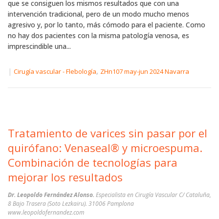
que se consiguen los mismos resultados que con una
intervención tradicional, pero de un modo mucho menos
agresivo y, por lo tanto, más cómodo para el paciente. Como
no hay dos pacientes con la misma patología venosa, es
imprescindible una...
|
,
Cirugía vascular - Flebología
ZHn107 may-jun 2024 Navarra
Tratamiento de varices sin pasar por el
quirófano: Venaseal® y microespuma.
Combinación de tecnologías para
mejorar los resultados
Dr. Leopoldo Fernández Alonso.
Especialista en Cirugía Vascular C/ Cataluña,
8 Bajo Trasera (Soto Lezkairu). 31006 Pamplona
www.leopoldofernandez.com