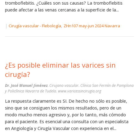
tromboflebitis. ¿Cuáles son sus causas? La tromboflebitis
puede afectar a las venas cercanas a la superficie de la...
|
,
Cirugía vascular - Flebología
ZHn107 may-jun 2024 Navarra
¿Es posible eliminar las varices sin
cirugía?
Dr. José Manuel Jiménez.
Cirujano vascular. Clínica San Fermín de Pamplona
y Policlínica Navarra de Tudela. www.varicessincirugia.org
La respuesta claramente es SI. De hecho no sólo es posible,
sino que se consiguen los mismos resultados, pero de un
modo mucho menos agresivo y, por lo tanto, más cómodo
para el paciente. Es esencial una consulta con un especialista
en Angiología y Cirugía Vascular con experiencia en el...