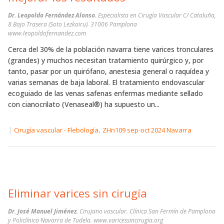
Dr. Leopoldo Fernández Alonso.
Especialista en Cirugía Vascular C/ Cataluña,
8 Bajo Trasera (Soto Lezkairu). 31006 Pamplona
www.leopoldofernandez.com
Cerca del 30% de la población navarra tiene varices tronculares
(grandes) y muchos necesitan tratamiento quirúrgico y, por
tanto, pasar por un quirófano, anestesia general o raquídea y
varias semanas de baja laboral. El tratamiento endovascular
ecoguiado de las venas safenas enfermas mediante sellado
con cianocrilato (Venaseal®) ha supuesto un...
|
,
Cirugía vascular - Flebología
ZHn109 sep-oct 2024 Navarra
Eliminar varices sin cirugía
Dr. José Manuel Jiménez.
Cirujano vascular. Clínica San Fermín de Pamplona
y Policlínica Navarra de Tudela. www.varicessincirugia.org