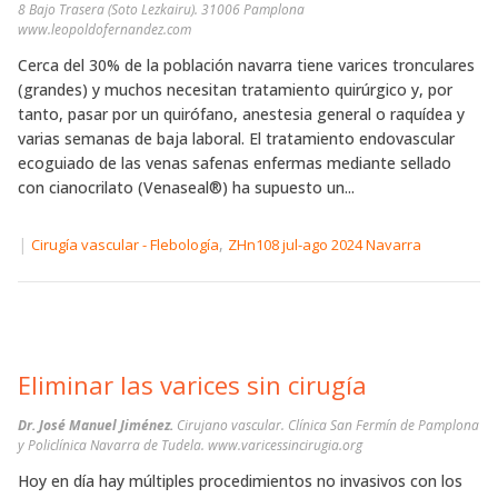
8 Bajo Trasera (Soto Lezkairu). 31006 Pamplona
www.leopoldofernandez.com
Cerca del 30% de la población navarra tiene varices tronculares
(grandes) y muchos necesitan tratamiento quirúrgico y, por
tanto, pasar por un quirófano, anestesia general o raquídea y
varias semanas de baja laboral. El tratamiento endovascular
ecoguiado de las venas safenas enfermas mediante sellado
con cianocrilato (Venaseal®) ha supuesto un...
|
,
Cirugía vascular - Flebología
ZHn108 jul-ago 2024 Navarra
Eliminar las varices sin cirugía
Dr. José Manuel Jiménez.
Cirujano vascular. Clínica San Fermín de Pamplona
y Policlínica Navarra de Tudela. www.varicessincirugia.org
Hoy en día hay múltiples procedimientos no invasivos con los