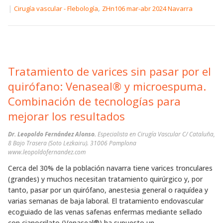
|
,
Cirugía vascular - Flebología
ZHn106 mar-abr 2024 Navarra
Tratamiento de varices sin pasar por el
quirófano: Venaseal® y microespuma.
Combinación de tecnologías para
mejorar los resultados
Dr. Leopoldo Fernández Alonso.
Especialista en Cirugía Vascular C/ Cataluña,
8 Bajo Trasera (Soto Lezkairu). 31006 Pamplona
www.leopoldofernandez.com
Cerca del 30% de la población navarra tiene varices tronculares
(grandes) y muchos necesitan tratamiento quirúrgico y, por
tanto, pasar por un quirófano, anestesia general o raquídea y
varias semanas de baja laboral. El tratamiento endovascular
ecoguiado de las venas safenas enfermas mediante sellado
con cianocrilato (Venaseal®) ha supuesto un...