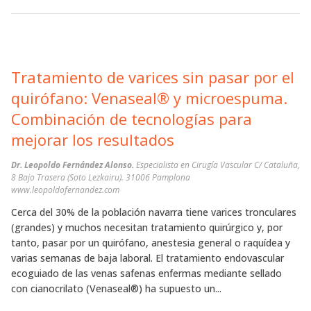
Tratamiento de varices sin pasar por el
quirófano: Venaseal® y microespuma.
Combinación de tecnologías para
mejorar los resultados
Dr. Leopoldo Fernández Alonso.
Especialista en Cirugía Vascular C/ Cataluña,
8 Bajo Trasera (Soto Lezkairu). 31006 Pamplona
www.leopoldofernandez.com
Cerca del 30% de la población navarra tiene varices tronculares
(grandes) y muchos necesitan tratamiento quirúrgico y, por
tanto, pasar por un quirófano, anestesia general o raquídea y
varias semanas de baja laboral. El tratamiento endovascular
ecoguiado de las venas safenas enfermas mediante sellado
con cianocrilato (Venaseal®) ha supuesto un...