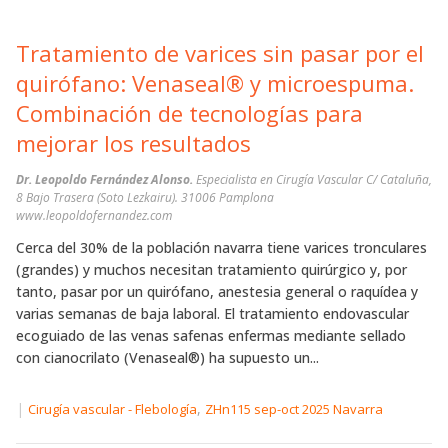
Tratamiento de varices sin pasar por el
quirófano: Venaseal® y microespuma.
Combinación de tecnologías para
mejorar los resultados
Dr. Leopoldo Fernández Alonso.
Especialista en Cirugía Vascular C/ Cataluña,
8 Bajo Trasera (Soto Lezkairu). 31006 Pamplona
www.leopoldofernandez.com
Cerca del 30% de la población navarra tiene varices tronculares
(grandes) y muchos necesitan tratamiento quirúrgico y, por
tanto, pasar por un quirófano, anestesia general o raquídea y
varias semanas de baja laboral. El tratamiento endovascular
ecoguiado de las venas safenas enfermas mediante sellado
con cianocrilato (Venaseal®) ha supuesto un...
|
,
Cirugía vascular - Flebología
ZHn115 sep-oct 2025 Navarra