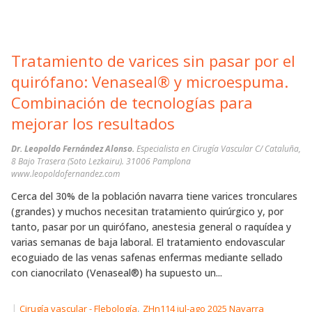
Tratamiento de varices sin pasar por el
quirófano: Venaseal® y microespuma.
Combinación de tecnologías para
mejorar los resultados
Dr. Leopoldo Fernández Alonso.
Especialista en Cirugía Vascular C/ Cataluña,
8 Bajo Trasera (Soto Lezkairu). 31006 Pamplona
www.leopoldofernandez.com
Cerca del 30% de la población navarra tiene varices tronculares
(grandes) y muchos necesitan tratamiento quirúrgico y, por
tanto, pasar por un quirófano, anestesia general o raquídea y
varias semanas de baja laboral. El tratamiento endovascular
ecoguiado de las venas safenas enfermas mediante sellado
con cianocrilato (Venaseal®) ha supuesto un...
|
,
Cirugía vascular - Flebología
ZHn114 jul-ago 2025 Navarra