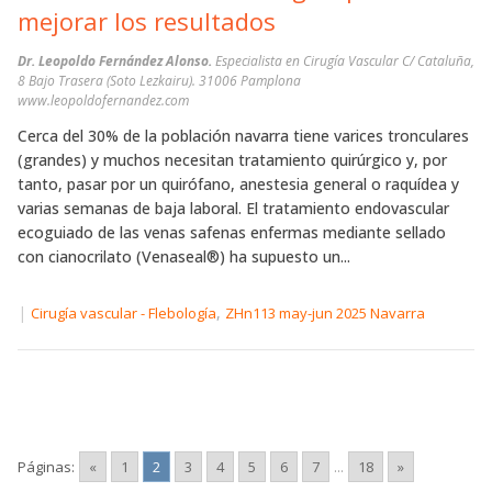
mejorar los resultados
Dr. Leopoldo Fernández Alonso.
Especialista en Cirugía Vascular C/ Cataluña,
8 Bajo Trasera (Soto Lezkairu). 31006 Pamplona
www.leopoldofernandez.com
Cerca del 30% de la población navarra tiene varices tronculares
(grandes) y muchos necesitan tratamiento quirúrgico y, por
tanto, pasar por un quirófano, anestesia general o raquídea y
varias semanas de baja laboral. El tratamiento endovascular
ecoguiado de las venas safenas enfermas mediante sellado
con cianocrilato (Venaseal®) ha supuesto un...
|
,
Cirugía vascular - Flebología
ZHn113 may-jun 2025 Navarra
Páginas:
«
1
2
3
4
5
6
7
...
18
»