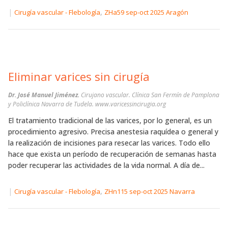
|
,
Cirugía vascular - Flebología
ZHa59 sep-oct 2025 Aragón
Eliminar varices sin cirugía
Dr. José Manuel Jiménez.
Cirujano vascular. Clínica San Fermín de Pamplona
y Policlínica Navarra de Tudela. www.varicessincirugia.org
El tratamiento tradicional de las varices, por lo general, es un
procedimiento agresivo. Precisa anestesia raquídea o general y
la realización de incisiones para resecar las varices. Todo ello
hace que exista un período de recuperación de semanas hasta
poder recuperar las actividades de la vida normal. A día de...
|
,
Cirugía vascular - Flebología
ZHn115 sep-oct 2025 Navarra