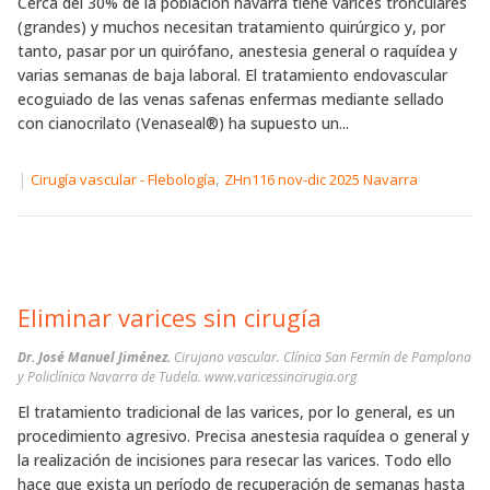
Cerca del 30% de la población navarra tiene varices tronculares
(grandes) y muchos necesitan tratamiento quirúrgico y, por
tanto, pasar por un quirófano, anestesia general o raquídea y
varias semanas de baja laboral. El tratamiento endovascular
ecoguiado de las venas safenas enfermas mediante sellado
con cianocrilato (Venaseal®) ha supuesto un...
|
,
Cirugía vascular - Flebología
ZHn116 nov-dic 2025 Navarra
Eliminar varices sin cirugía
Dr. José Manuel Jiménez.
Cirujano vascular. Clínica San Fermín de Pamplona
y Policlínica Navarra de Tudela. www.varicessincirugia.org
El tratamiento tradicional de las varices, por lo general, es un
procedimiento agresivo. Precisa anestesia raquídea o general y
la realización de incisiones para resecar las varices. Todo ello
hace que exista un período de recuperación de semanas hasta