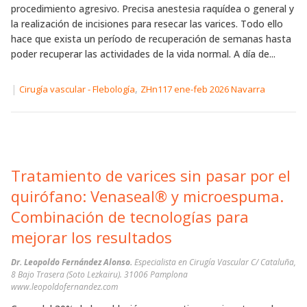
procedimiento agresivo. Precisa anestesia raquídea o general y
la realización de incisiones para resecar las varices. Todo ello
hace que exista un período de recuperación de semanas hasta
poder recuperar las actividades de la vida normal. A día de...
|
,
Cirugía vascular - Flebología
ZHn117 ene-feb 2026 Navarra
Tratamiento de varices sin pasar por el
quirófano: Venaseal® y microespuma.
Combinación de tecnologías para
mejorar los resultados
Dr. Leopoldo Fernández Alonso.
Especialista en Cirugía Vascular C/ Cataluña,
8 Bajo Trasera (Soto Lezkairu). 31006 Pamplona
www.leopoldofernandez.com