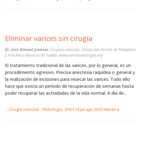
Eliminar varices sin cirugía
Dr. José Manuel Jiménez.
Cirujano vascular. Clínica San Fermín de Pamplona
y Policlínica Navarra de Tudela. www.varicessincirugia.org
El tratamiento tradicional de las varices, por lo general, es un
procedimiento agresivo. Precisa anestesia raquídea o general y
la realización de incisiones para resecar las varices. Todo ello
hace que exista un período de recuperación de semanas hasta
poder recuperar las actividades de la vida normal. A día de...
|
,
Cirugía vascular - Flebología
ZHn114 jul-ago 2025 Navarra