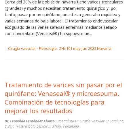
Cerca del 30% de la población navarra tiene varices tronculares
(grandes) y muchos necesitan tratamiento quirúrgico y, por
tanto, pasar por un quirófano, anestesia general o raquídea y
varias semanas de baja laboral. El tratamiento endovascular
ecoguiado de las venas safenas enfermas mediante sellado
con cianocrilato (Venaseal®) ha supuesto un...
|
,
Cirugía vascular - Flebología
ZHn101 may-jun 2023 Navarra
Tratamiento de varices sin pasar por el
quirófano: Venaseal® y microespuma.
Combinación de tecnologías para
mejorar los resultados
Dr. Leopoldo Fernández Alonso.
Especialista en Cirugía Vascular C/ Cataluña,
8 Bajo Trasera (Soto Lezkairu). 31006 Pamplona