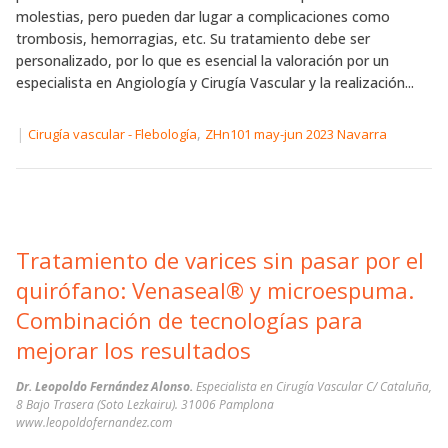
molestias, pero pueden dar lugar a complicaciones como
trombosis, hemorragias, etc. Su tratamiento debe ser
personalizado, por lo que es esencial la valoración por un
especialista en Angiología y Cirugía Vascular y la realización...
|
,
Cirugía vascular - Flebología
ZHn101 may-jun 2023 Navarra
Tratamiento de varices sin pasar por el
quirófano: Venaseal® y microespuma.
Combinación de tecnologías para
mejorar los resultados
Dr. Leopoldo Fernández Alonso.
Especialista en Cirugía Vascular C/ Cataluña,
8 Bajo Trasera (Soto Lezkairu). 31006 Pamplona
www.leopoldofernandez.com