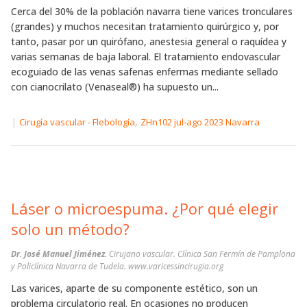
Cerca del 30% de la población navarra tiene varices tronculares
(grandes) y muchos necesitan tratamiento quirúrgico y, por
tanto, pasar por un quirófano, anestesia general o raquídea y
varias semanas de baja laboral. El tratamiento endovascular
ecoguiado de las venas safenas enfermas mediante sellado
con cianocrilato (Venaseal®) ha supuesto un...
|
,
Cirugía vascular - Flebología
ZHn102 jul-ago 2023 Navarra
Láser o microespuma. ¿Por qué elegir
solo un método?
Dr. José Manuel Jiménez.
Cirujano vascular. Clínica San Fermín de Pamplona
y Policlínica Navarra de Tudela. www.varicessincirugia.org
Las varices, aparte de su componente estético, son un
problema circulatorio real. En ocasiones no producen