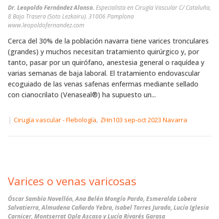
Dr. Leopoldo Fernández Alonso.
Especialista en Cirugía Vascular C/ Cataluña,
8 Bajo Trasera (Soto Lezkairu). 31006 Pamplona
www.leopoldofernandez.com
Cerca del 30% de la población navarra tiene varices tronculares
(grandes) y muchos necesitan tratamiento quirúrgico y, por
tanto, pasar por un quirófano, anestesia general o raquídea y
varias semanas de baja laboral. El tratamiento endovascular
ecoguiado de las venas safenas enfermas mediante sellado
con cianocrilato (Venaseal®) ha supuesto un...
|
,
Cirugía vascular - Flebología
ZHn103 sep-oct 2023 Navarra
Varices o venas varicosas
Óscar Sambía Novellón, Ana Belén Mongío Pardo, Esmeralda Lobera
Salvatierra, Almudena Cañardo Yebra, Isabel Torres Jurado, Lucía Iglesia
Carnicer, Montserrat Opla Ascaso y Lucía Rivarés Garasa