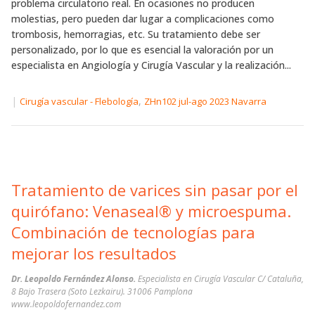
problema circulatorio real. En ocasiones no producen
molestias, pero pueden dar lugar a complicaciones como
trombosis, hemorragias, etc. Su tratamiento debe ser
personalizado, por lo que es esencial la valoración por un
especialista en Angiología y Cirugía Vascular y la realización...
|
,
Cirugía vascular - Flebología
ZHn102 jul-ago 2023 Navarra
Tratamiento de varices sin pasar por el
quirófano: Venaseal® y microespuma.
Combinación de tecnologías para
mejorar los resultados
Dr. Leopoldo Fernández Alonso.
Especialista en Cirugía Vascular C/ Cataluña,
8 Bajo Trasera (Soto Lezkairu). 31006 Pamplona
www.leopoldofernandez.com