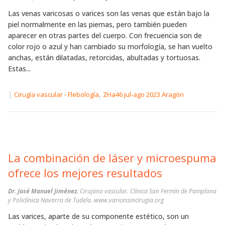
Las venas varicosas o varices son las venas que están bajo la
piel normalmente en las piernas, pero también pueden
aparecer en otras partes del cuerpo. Con frecuencia son de
color rojo o azul y han cambiado su morfología, se han vuelto
anchas, están dilatadas, retorcidas, abultadas y tortuosas.
Estas...
|
,
Cirugía vascular - Flebología
ZHa46 jul-ago 2023 Aragón
La combinación de láser y microespuma
ofrece los mejores resultados
Dr. José Manuel Jiménez.
Cirujano vascular. Clínica San Fermín de Pamplona
y Policlínica Navarra de Tudela. www.varicessincirugia.org
Las varices, aparte de su componente estético, son un