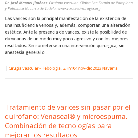
Dr. José Manuel Jiménez.
Cirujano vascular. Clínica San Fermín de Pamplona
y Policlínica Navarra de Tudela. www.varicessincirugia.org
Las varices son la principal manifestación de la existencia de
una insuficiencia venosa y, además, comportan una alteración
estética. Ante la presencia de varices, existe la posibilidad de
eliminarlas de un modo muy poco agresivo y con los mejores
resultados. Sin someterse a una intervención quirúrgica, sin
anestesia general o...
|
,
Cirugía vascular - Flebología
ZHn104 nov-dic 2023 Navarra
Tratamiento de varices sin pasar por el
quirófano: Venaseal® y microespuma.
Combinación de tecnologías para
mejorar los resultados