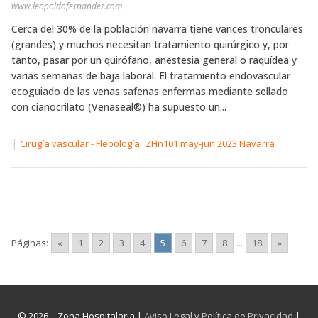
www.leopoldofernandez.com
Cerca del 30% de la población navarra tiene varices tronculares
(grandes) y muchos necesitan tratamiento quirúrgico y, por
tanto, pasar por un quirófano, anestesia general o raquídea y
varias semanas de baja laboral. El tratamiento endovascular
ecoguiado de las venas safenas enfermas mediante sellado
con cianocrilato (Venaseal®) ha supuesto un...
|
,
Cirugía vascular - Flebología
ZHn101 may-jun 2023 Navarra
Páginas:
«
1
2
3
4
5
6
7
8
...
18
»
© 2026 – Zona Hospitalaria |
Aviso Legal y Política de Privacidad
|