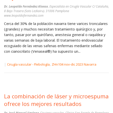
Dr. Leopoldo Fernández Alonso.
Especialista en Cirugía Vascular C/ Cataluña,
8 Bajo Trasera (Soto Lezkairu). 31006 Pamplona
www.leopoldofernandez.com
Cerca del 30% de la población navarra tiene varices tronculares
(grandes) y muchos necesitan tratamiento quirúrgico y, por
tanto, pasar por un quirófano, anestesia general o raquídea y
varias semanas de baja laboral. El tratamiento endovascular
ecoguiado de las venas safenas enfermas mediante sellado
con cianocrilato (Venaseal®) ha supuesto un...
|
,
Cirugía vascular - Flebología
ZHn104 nov-dic 2023 Navarra
La combinación de láser y microespuma
ofrece los mejores resultados
Dr. José Manuel Jiménez.
Cirujano vascular. Clínica San Fermín de Pamplona