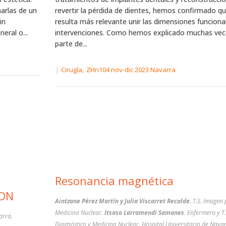
narlas de un
revertir la pérdida de dientes, hemos confirmado q
in
resulta más relevante unir las dimensiones funcional
eral o...
intervenciones. Como hemos explicado muchas vece
parte de...
|
,
Cirugía
ZHn104 nov-dic 2023 Navarra
Resonancia magnética
TDN
Aintzane Pérez Martín y Julia Viscarret Recalde.
T.S. Imagen 
Medicina Nuclear.
Itsaso Larramendi Samanes
. Enfermera y T
arra.
Diagnóstico y Medicina Nuclear. Hospital Universitario de Nava