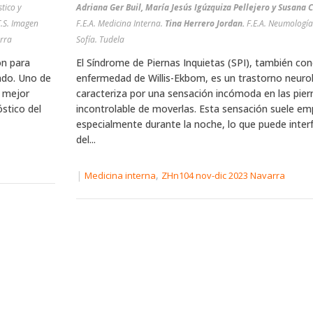
tico y
Adriana Ger Buil, María Jesús Igúzquiza Pellejero y Susan
T.S. Imagen
F.E.A. Medicina Interna.
Tina Herrero Jordan.
F.E.A. Neumología. Hospital Rei
arra
Sofía. Tudela
ón para
El Síndrome de Piernas Inquietas (SPI), también c
ado. Uno de
enfermedad de Willis-Ekbom, es un trastorno neuro
a mejor
caracteriza por una sensación incómoda en las pier
stico del
incontrolable de moverlas. Esta sensación suele em
especialmente durante la noche, lo que puede interfe
del...
|
,
Medicina interna
ZHn104 nov-dic 2023 Navarra