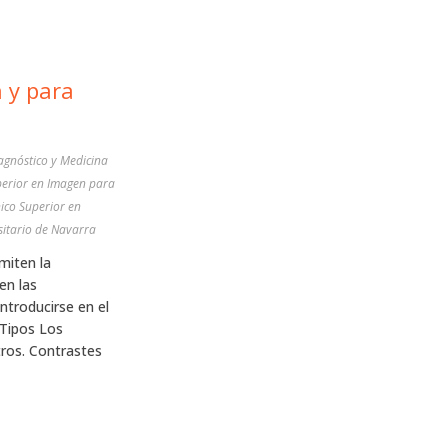
 y para
agnóstico y Medicina
perior en Imagen para
nico Superior en
 Nuclear. Hospital Universitario de Navarra
miten la
en las
ntroducirse en el
 Tipos Los
tros. Contrastes