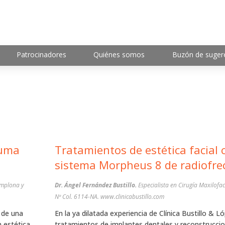
Patrocinadores
Quiénes somos
Buzón de suger
puma
Tratamientos de estética facial 
sistema Morpheus 8 de radiofre
mplona y
Dr. Ángel Fernández Bustillo.
Especialista en Cirugía Maxilofac
Nª Col. 6114-NA. www.clinicabustillo.com
a de una
En la ya dilatada experiencia de Clínica Bustillo & L
 estética.
tratamientos de implantes dentales y reconstrucci