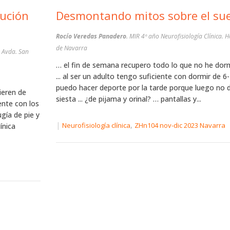
lución
Desmontando mitos sobre el su
Rocío Veredas Panadero
. MIR 4º año Neurofisiología Clínica. H
de Navarra
a Avda. San
… el fin de semana recupero todo lo que no he do
... al ser un adulto tengo suficiente con dormir de 6
puedo hacer deporte por la tarde porque luego no d
ieren de
siesta ... ¿de pijama y orinal? … pantallas y...
uente con los
gía de pie y
|
,
Neurofisiología clínica
ZHn104 nov-dic 2023 Navarra
ínica