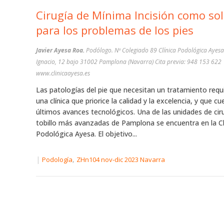
Cirugía de Mínima Incisión como so
para los problemas de los pies
Javier Ayesa Roa.
Podólogo. Nº Colegiado 89 Clínica Podológica Ayes
Ignacio, 12 bajo 31002 Pamplona (Navarra) Cita previa: 948 153 622
www.clinicaayesa.es
Las patologías del pie que necesitan un tratamiento requ
una clínica que priorice la calidad y la excelencia, y que c
últimos avances tecnológicos. Una de las unidades de ciru
tobillo más avanzadas de Pamplona se encuentra en la Cl
Podológica Ayesa. El objetivo...
|
,
Podología
ZHn104 nov-dic 2023 Navarra