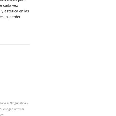
ue cada vez
 y estética en las
s, al perder
para el Diagnóstico y
.S. Imagen para el
rra