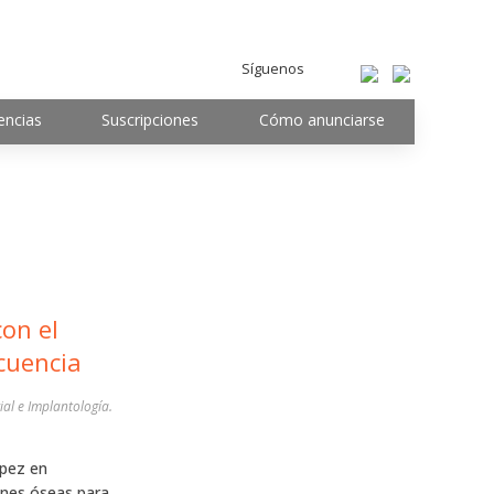
Síguenos
encias
Suscripciones
Cómo anunciarse
con el
cuencia
ial e Implantología.
ópez en
ones óseas para