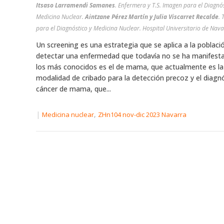
Itsaso Larramendi Samanes
. Enfermera y T.S. Imagen para el Diagnós
Medicina Nuclear.
Aintzane Pérez Martín y Julia Viscarret Recalde
. 
para el Diagnóstico y Medicina Nuclear. Hospital Universitario de Nav
Un screening es una estrategia que se aplica a la poblaci
detectar una enfermedad que todavía no se ha manifest
los más conocidos es el de mama, que actualmente es l
modalidad de cribado para la detección precoz y el diagnó
cáncer de mama, que...
|
,
Medicina nuclear
ZHn104 nov-dic 2023 Navarra