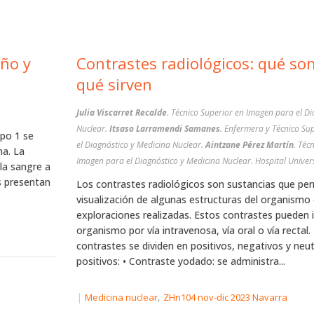
iño y
Contrastes radiológicos: qué son
qué sirven
Julia Viscarret Recalde
. Técnico Superior en Imagen para el Di
Nuclear.
Itsaso Larramendi Samanes
. Enfermera y Técnico Su
ipo 1 se
el Diagnóstico y Medicina Nuclear.
Aintzane Pérez Martín
. Téc
na. La
Imagen para el Diagnóstico y Medicina
la sangre a
es presentan
Los contrastes radiológicos son sustancias que per
visualización de algunas estructuras del organismo 
exploraciones realizadas. Estos contrastes pueden i
organismo por vía intravenosa, vía oral o vía rectal.
contrastes se dividen en positivos, negativos y neu
positivos: • Contraste yodado: se administra...
|
,
Medicina nuclear
ZHn104 nov-dic 2023 Navarra