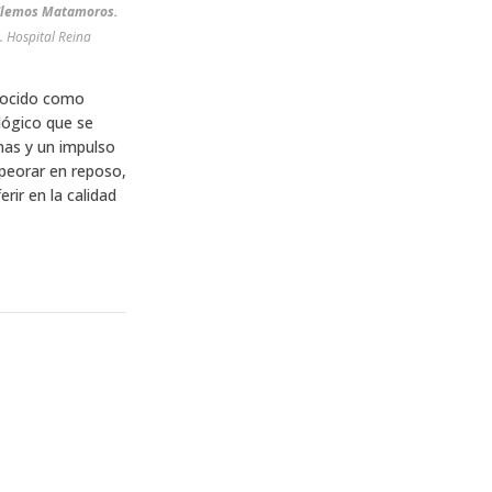
a Clemos Matamoros.
na
onocido como
lógico que se
nas y un impulso
peorar en reposo,
rir en la calidad