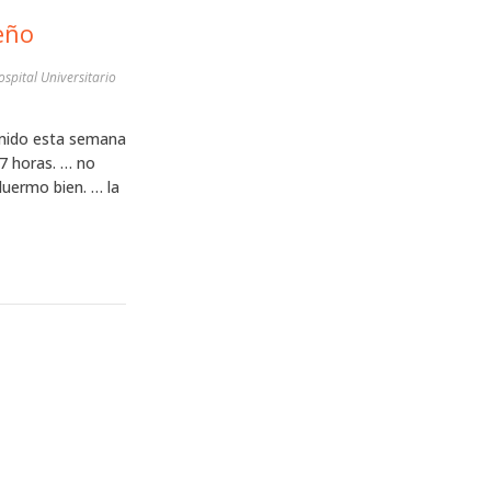
eño
ospital Universitario
rmido esta semana
-7 horas. … no
uermo bien. … la