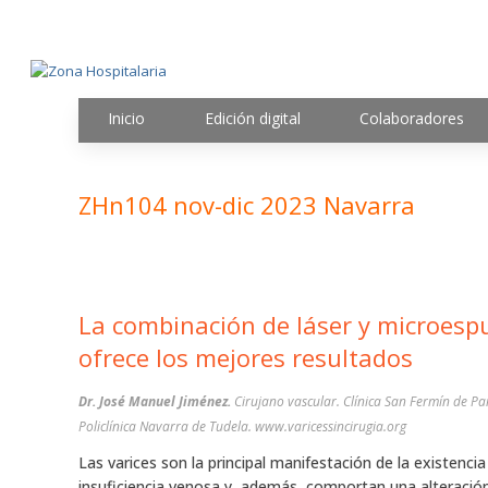
Inicio
Edición digital
Colaboradores
ZHn104 nov-dic 2023 Navarra
La combinación de láser y microes
ofrece los mejores resultados
Dr. José Manuel Jiménez.
Cirujano vascular. Clínica San Fermín de Pa
Policlínica Navarra de Tudela. www.varicessincirugia.org
Las varices son la principal manifestación de la existenci
insuficiencia venosa y, además, comportan una alteración