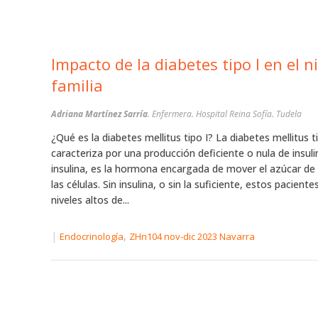
Impacto de la diabetes tipo I en el n
familia
Adriana Martínez Sarría
. Enfermera. Hospital Reina Sofía. Tudela
¿Qué es la diabetes mellitus tipo I? La diabetes mellitus t
caracteriza por una producción deficiente o nula de insuli
insulina, es la hormona encargada de mover el azúcar de 
las células. Sin insulina, o sin la suficiente, estos pacient
niveles altos de...
|
,
Endocrinología
ZHn104 nov-dic 2023 Navarra