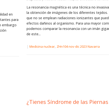
La resonancia magnética es una técnica no invasiv
la obtención de imágenes de los diferentes tejidos. 
lidad en
que no se emplean radiaciones ionizantes que pued
rtantes para
efectos dañinos al organismo. Para una mayor com
in embargo
podemos comparar la resonancia con un imán gigan
ción
de este...
|
,
Medicina nuclear
ZHn104 nov-dic 2023 Navarra
¿Tienes Síndrome de las Piernas