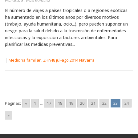
Francisco E Teruel González
El número de viajes a países tropicales o a regiones exóticas
ha aumentado en los últimos años por diversos motivos
(trabajo, ayuda humanitaria, ocio...), pero pueden suponer un
riesgo para la salud debido a la trasmisión de enfermedades
infecciosas y la exposición a factores ambientales. Para
planificar las medidas preventivas...
|
,
Medicina familiar
ZHn48 jul-ago 2014 Navarra
Páginas:
«
1
...
17
18
19
20
21
22
23
24
»