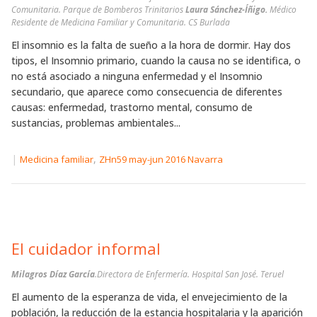
Comunitaria. Parque de Bomberos Trinitarios
Laura Sánchez-Íñigo.
Médico
Residente de Medicina Familiar y Comunitaria. CS Burlada
El insomnio es la falta de sueño a la hora de dormir. Hay dos
tipos, el Insomnio primario, cuando la causa no se identifica, o
no está asociado a ninguna enfermedad y el Insomnio
secundario, que aparece como consecuencia de diferentes
causas: enfermedad, trastorno mental, consumo de
sustancias, problemas ambientales...
|
,
Medicina familiar
ZHn59 may-jun 2016 Navarra
El cuidador informal
Milagros Díaz García
.Directora de Enfermería. Hospital San José. Teruel
El aumento de la esperanza de vida, el envejecimiento de la
población, la reducción de la estancia hospitalaria y la aparición