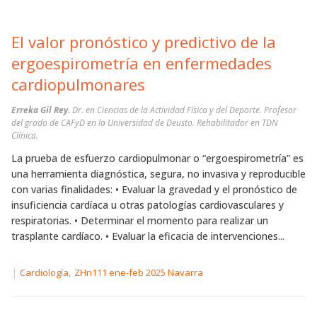
El valor pronóstico y predictivo de la
ergoespirometría en enfermedades
cardiopulmonares
Erreka Gil Rey.
Dr. en Ciencias de la Actividad Física y del Deporte. Profesor
del grado de CAFyD en la Universidad de Deusto. Rehabilitador en TDN
Clínica.
La prueba de esfuerzo cardiopulmonar o “ergoespirometría” es
una herramienta diagnóstica, segura, no invasiva y reproducible
con varias finalidades: • Evaluar la gravedad y el pronóstico de
insuficiencia cardíaca u otras patologías cardiovasculares y
respiratorias. • Determinar el momento para realizar un
trasplante cardíaco. • Evaluar la eficacia de intervenciones...
|
,
Cardiología
ZHn111 ene-feb 2025 Navarra