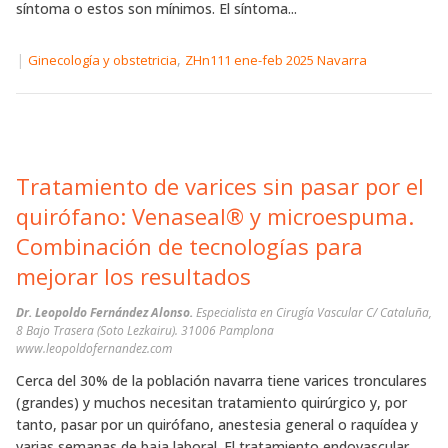
síntoma o estos son mínimos. El síntoma...
|
,
Ginecología y obstetricia
ZHn111 ene-feb 2025 Navarra
Tratamiento de varices sin pasar por el
quirófano: Venaseal® y microespuma.
Combinación de tecnologías para
mejorar los resultados
Dr. Leopoldo Fernández Alonso.
Especialista en Cirugía Vascular C/ Cataluña,
8 Bajo Trasera (Soto Lezkairu). 31006 Pamplona
www.leopoldofernandez.com
Cerca del 30% de la población navarra tiene varices tronculares
(grandes) y muchos necesitan tratamiento quirúrgico y, por
tanto, pasar por un quirófano, anestesia general o raquídea y
varias semanas de baja laboral. El tratamiento endovascular