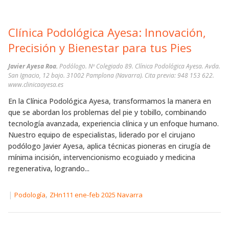
Clínica Podológica Ayesa: Innovación,
Precisión y Bienestar para tus Pies
Javier Ayesa Roa.
Podólogo. Nº Colegiado 89. Clínica Podológica Ayesa. Avda.
San Ignacio, 12 bajo. 31002 Pamplona (Navarra). Cita previa: 948 153 622.
www.clinicaayesa.es
En la Clínica Podológica Ayesa, transformamos la manera en
que se abordan los problemas del pie y tobillo, combinando
tecnología avanzada, experiencia clínica y un enfoque humano.
Nuestro equipo de especialistas, liderado por el cirujano
podólogo Javier Ayesa, aplica técnicas pioneras en cirugía de
mínima incisión, intervencionismo ecoguiado y medicina
regenerativa, logrando...
|
,
Podología
ZHn111 ene-feb 2025 Navarra