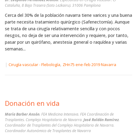
Cataluña, 8 Bajo Trasera (Soto Lezkairu). 31006 Pamplona
Cerca del 30% de la población navarra tiene varices y una buena
parte necesita tratamiento quirúrgico (Safenectomía). Aunque
se trata de una cirugía relativamente sencilla y con pocos
riesgos, no deja de ser una intervención y requiere, por tanto,
pasar por un quirófano, anestesia general o raquídea y varias
semanas...
|
,
Cirugía vascular - Flebología
ZHn75 ene-feb 2019 Navarra
Donación en vida
María Barber Ansón
. FEA Medicina Intensiva. FEA Coordinación de
Trasplantes. Complejo Hospitalario de Navarra.
José Roldán Ramírez
.
Coordinador de Trasplantes del Complejo Hospitalario de Navarra.
Coordinador Autonómico de Trasplantes de Navarra