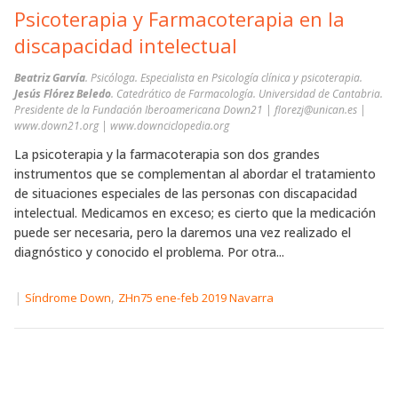
Psicoterapia y Farmacoterapia en la
discapacidad intelectual
Beatriz Garvía
. Psicóloga. Especialista en Psicología clínica y psicoterapia.
Jesús Flórez Beledo
. Catedrático de Farmacología. Universidad de Cantabria.
Presidente de la Fundación Iberoamericana Down21 | florezj@unican.es |
www.down21.org | www.downciclopedia.org
La psicoterapia y la farmacoterapia son dos grandes
instrumentos que se complementan al abordar el tratamiento
de situaciones especiales de las personas con discapacidad
intelectual. Medicamos en exceso; es cierto que la medicación
puede ser necesaria, pero la daremos una vez realizado el
diagnóstico y conocido el problema. Por otra...
|
,
Síndrome Down
ZHn75 ene-feb 2019 Navarra