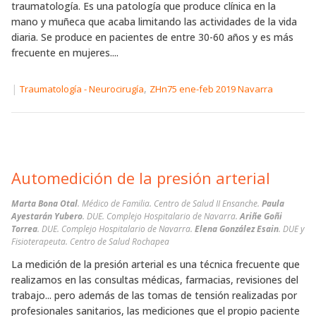
traumatología. Es una patología que produce clínica en la
mano y muñeca que acaba limitando las actividades de la vida
diaria. Se produce en pacientes de entre 30-60 años y es más
frecuente en mujeres....
|
,
Traumatología - Neurocirugía
ZHn75 ene-feb 2019 Navarra
Automedición de la presión arterial
Marta Bona Otal
. Médico de Familia. Centro de Salud II Ensanche.
Paula
Ayestarán Yubero
. DUE. Complejo Hospitalario de Navarra.
Ariñe Goñi
Torrea
. DUE. Complejo Hospitalario de Navarra.
Elena González Esain
. DUE y
Fisioterapeuta. Centro de Salud Rochapea
La medición de la presión arterial es una técnica frecuente que
realizamos en las consultas médicas, farmacias, revisiones del
trabajo... pero además de las tomas de tensión realizadas por
profesionales sanitarios, las mediciones que el propio paciente