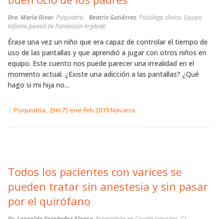
Dra. María Divar
. Psiquiatra.
Beatriz Gutiérrez
. Psicóloga clínica. Equipo
Infanto-Juvenil de Fundación Argibide
Érase una vez un niño que era capaz de controlar el tiempo de
uso de las pantallas y que aprendió a jugar con otros niños en
equipo. Este cuento nos puede parecer una irrealidad en el
momento actual. ¿Existe una adicción a las pantallas? ¿Qué
hago si mi hija no...
|
,
Psiquiatría
ZHn75 ene-feb 2019 Navarra
Todos los pacientes con varices se
pueden tratar sin anestesia y sin pasar
por el quirófano
Dr. Leopoldo Fernández Alonso
. Especialista en Cirugía Vascular. C/