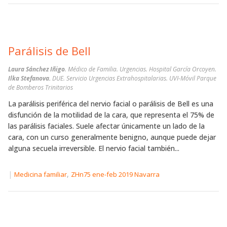
Parálisis de Bell
Laura Sánchez Iñigo
. Médico de Familia. Urgencias. Hospital García Orcoyen.
Ilka Stefanova.
DUE. Servicio Urgencias Extrahospitalarias. UVI-Móvil Parque
de Bomberos Trinitarios
La parálisis periférica del nervio facial o parálisis de Bell es una
disfunción de la motilidad de la cara, que representa el 75% de
las parálisis faciales. Suele afectar únicamente un lado de la
cara, con un curso generalmente benigno, aunque puede dejar
alguna secuela irreversible. El nervio facial también...
|
,
Medicina familiar
ZHn75 ene-feb 2019 Navarra