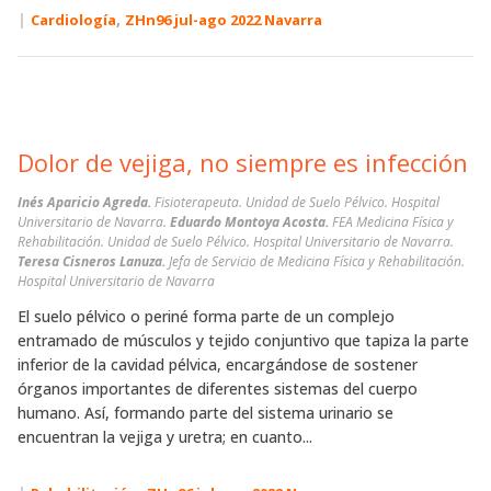
|
,
Cardiología
ZHn96 jul-ago 2022 Navarra
Dolor de vejiga, no siempre es infección
Inés Aparicio Agreda.
Fisioterapeuta. Unidad de Suelo Pélvico. Hospital
Universitario de Navarra.
Eduardo Montoya Acosta.
FEA Medicina Física y
Rehabilitación. Unidad de Suelo Pélvico. Hospital Universitario de Navarra.
Teresa Cisneros Lanuza.
Jefa de Servicio de Medicina Física y Rehabilitación.
Hospital Universitario de Navarra
El suelo pélvico o periné forma parte de un complejo
entramado de músculos y tejido conjuntivo que tapiza la parte
inferior de la cavidad pélvica, encargándose de sostener
órganos importantes de diferentes sistemas del cuerpo
humano. Así, formando parte del sistema urinario se
encuentran la vejiga y uretra; en cuanto...