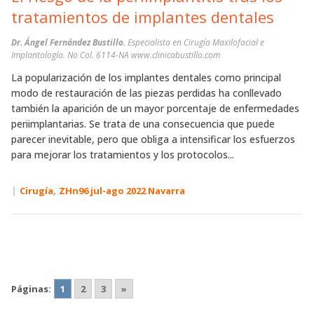
tratamientos de implantes dentales
Dr. Ángel Fernández Bustillo.
Especialista en Cirugía Maxilofacial e
Implantología. No Col. 6114-NA www.clinicabustillo.com
La popularización de los implantes dentales como principal
modo de restauración de las piezas perdidas ha conllevado
también la aparición de un mayor porcentaje de enfermedades
periimplantarias. Se trata de una consecuencia que puede
parecer inevitable, pero que obliga a intensificar los esfuerzos
para mejorar los tratamientos y los protocolos...
|
,
Cirugía
ZHn96 jul-ago 2022 Navarra
Páginas:
1
2
3
»