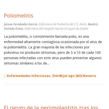
Poliomelitis
Jaione Fernández García.
Enfermera de Pediatría del C.S. Ancín.
Beatriz
Furtado Eraso.
Enfermera del Hospital García Orcoyen de Estella
La poliomielitis, o comúnmente llamada polio, es una
enfermedad altamente contagiosa ocasionada por el virus de
la poliomielitis. La gran mayoría de las infecciones por
poliovirus no producen síntomas, pero de 5 a 10 de cada 100
personas infectadas con este virus pueden presentar algunos
síntomas similares a los de...
|
,
Enfermedades infecciosas
ZHn96 jul-ago 2022 Navarra
El riesgo de la periimplantitis tras los