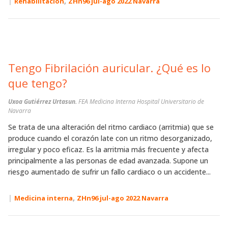
|
,
Rehabilitación
ZHn96 jul-ago 2022 Navarra
Tengo Fibrilación auricular. ¿Qué es lo
que tengo?
Uxoa Gutiérrez Urtasun.
FEA Medicina Interna Hospital Universitario de
Navarra
Se trata de una alteración del ritmo cardiaco (arritmia) que se
produce cuando el corazón late con un ritmo desorganizado,
irregular y poco eficaz. Es la arritmia más frecuente y afecta
principalmente a las personas de edad avanzada. Supone un
riesgo aumentado de sufrir un fallo cardiaco o un accidente...
|
,
Medicina interna
ZHn96 jul-ago 2022 Navarra