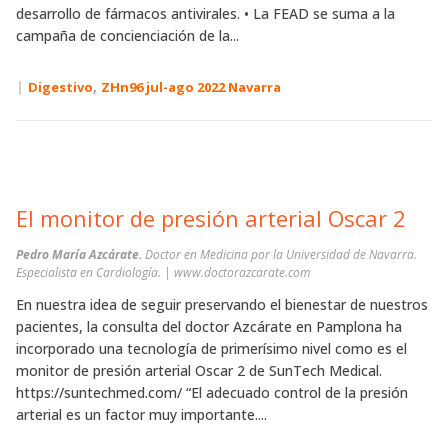
desarrollo de fármacos antivirales. • La FEAD se suma a la
campaña de concienciación de la...
|
,
Digestivo
ZHn96 jul-ago 2022 Navarra
El monitor de presión arterial Oscar 2
Pedro María Azcárate.
Doctor en Medicina por la Universidad de Navarra.
Especialista en Cardiología. | www.doctorazcarate.com
En nuestra idea de seguir preservando el bienestar de nuestros
pacientes, la consulta del doctor Azcárate en Pamplona ha
incorporado una tecnología de primerísimo nivel como es el
monitor de presión arterial Oscar 2 de SunTech Medical.
https://suntechmed.com/ “El adecuado control de la presión
arterial es un factor muy importante....