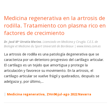
Medicina regenerativa en la artrosis de
rodilla. Tratamiento con plasma rico en
factores de crecimiento
Dr. José Mª Urrutia Merino.
Licenciado en Medicina y Cirugía. C.E.S. de
Biologie et Medicine du Sport Université de Bordeaux | www.kines.com.es
La artrosis de rodilla es una patología degenerativa que se
caracteriza por un deterioro progresivo del cartílago articular.
El cartílago es un tejido que amortigua y protege la
articulación y favorece su movimiento. En la artrosis, el
cartílago articular se vuelve frágil y quebradizo, después se
adelgaza y, por último,...
|
,
Medicina regenerativa
ZHn96 jul-ago 2022 Navarra