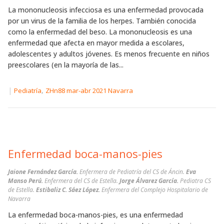
La mononucleosis infecciosa es una enfermedad provocada
por un virus de la familia de los herpes. También conocida
como la enfermedad del beso. La mononucleosis es una
enfermedad que afecta en mayor medida a escolares,
adolescentes y adultos jóvenes. Es menos frecuente en niños
preescolares (en la mayoría de las...
|
,
Pediatría
ZHn88 mar-abr 2021 Navarra
Enfermedad boca-manos-pies
Jaione Fernández García.
Enfermera de Pediatría del CS de Áncin.
Eva
Manso Perú.
Enfermera del CS de Estella.
Jorge Álvarez García.
Pediatra CS
de Estella.
Estibaliz C. Sáez López.
Enfermera del Complejo Hospitalario de
Navarra
La enfermedad boca-manos-pies, es una enfermedad