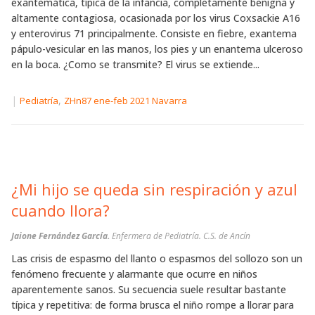
exantemática, típica de la infancia, completamente benigna y
altamente contagiosa, ocasionada por los virus Coxsackie A16
y enterovirus 71 principalmente. Consiste en fiebre, exantema
pápulo-vesicular en las manos, los pies y un enantema ulceroso
en la boca. ¿Como se transmite? El virus se extiende...
|
,
Pediatría
ZHn87 ene-feb 2021 Navarra
¿Mi hijo se queda sin respiración y azul
cuando llora?
Jaione Fernández García.
Enfermera de Pediatría. C.S. de Ancín
Las crisis de espasmo del llanto o espasmos del sollozo son un
fenómeno frecuente y alarmante que ocurre en niños
aparentemente sanos. Su secuencia suele resultar bastante
típica y repetitiva: de forma brusca el niño rompe a llorar para