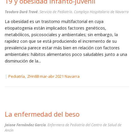
19 y obesidad infanto-juvenil
Teodoro Durá Travé
. Servicio de Pediatría. Complejo Hospitalario de Navarra
La obesidad es un trastorno multifactorial en cuya
etiopatogenia están implicados factores genéticos,
metabólicos, psicosociales y ambientales; sin embargo, la
rapidez con que se está produciendo el incremento de su
prevalencia parece estar más bien en relación con factores
ambientales: hábitos alimentarios poco saludables junto a una
disminución de la...
|
,
Pediatría
ZHn88 mar-abr 2021 Navarra
La enfermedad del beso
Jaione Fernández García
. Enfermera de Pediatría del Centro de Salud de
Ancín