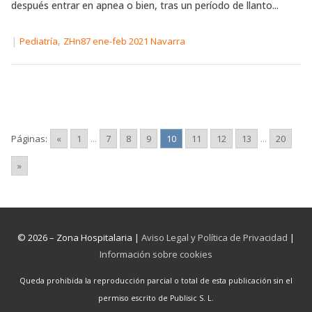
después entrar en apnea o bien, tras un período de llanto...
|
,
Pediatría
ZHn87 ene-feb 2021 Navarra
Páginas:
«
1
...
7
8
9
10
11
12
13
...
20
»
© 2026 – Zona Hospitalaria |
Aviso Legal y Política de Privacidad
|
Información sobre cookies
Queda prohibida la reproducción parcial o total de esta publicación sin el
permiso escrito de Publisic S. L.