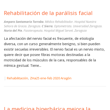
Rehabilitación de la parálisis facial
Amparo Santamaria Torroba.
Médico Rehabilitador. Hospital Nuestra
Señora de Gracia. Zaragoza.
C Sierra.
Optometrista. Universidad Zaragoza.
Nuria del Pie.
Fisioterapeuta. Hospital Miguel Servet. Zaragoza
La afectación del nervio facial es frecuente, de etiología
diversa, con un curso generalmente benigno, si bien pueden
existir secuelas irreversibles. El nervio facial es un nervio mixto,
quiere decir que posee fibras motoras destinadas a la
motricidad de los músculos de la cara, responsables de la
mímica gestual. Tiene...
|
,
Rehabilitación
ZHa25 ene-feb 2020 Aragón
La medicina hiperbárica mejora la