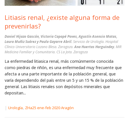
Litiasis renal, ¿existe alguna forma de
prevenirlas?
Daniel Hijazo Gascón, Victoria Capapé Poves, Agustín Asensio Matas,
Laura Muñiz Suárez y Paula Gayarre Abril.
Servicio de Urología. Hospital
Clínico Universitario Lozano Blesa. Zaragoza.
Ana Huertas Harguindey.
MIR
Medicina Familiar y Comunitaria. CS La Jota. Zaragoza
La enfermedad litiasica renal, más comúnmente conocida
como piedras de riñón, es una enfermedad muy frecuente que
afecta a una parte importante de la población general, que
varía dependiendo del país entre un 5 y un 15 % de la población
general. Las litiasis renales son depósitos minerales que
depositan...
|
,
Urología
ZHa25 ene-feb 2020 Aragón