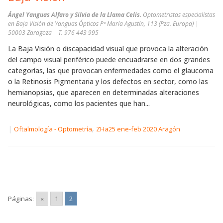
Ángel Yanguas Alfaro y Silvia de la Llama Celis.
Optometristas especialistas
en Baja Visión de Yanguas Ópticos Pº María Agustín, 113 (Pza. Europa) |
50003 Zaragoza | T. 976 443 995
La Baja Visión o discapacidad visual que provoca la alteración
del campo visual periférico puede encuadrarse en dos grandes
categorías, las que provocan enfermedades como el glaucoma
o la Retinosis Pigmentaria y los defectos en sector, como las
hemianopsias, que aparecen en determinadas alteraciones
neurológicas, como los pacientes que han...
|
,
Oftalmología - Optometría
ZHa25 ene-feb 2020 Aragón
Páginas:
«
1
2