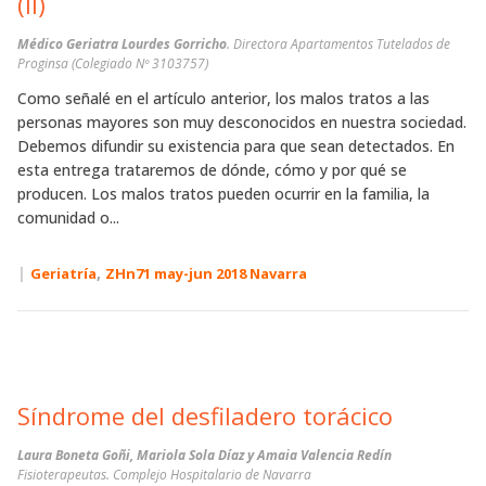
(II)
Médico Geriatra Lourdes Gorricho
. Directora Apartamentos Tutelados de
Proginsa (Colegiado Nº 3103757)
Como señalé en el artículo anterior, los malos tratos a las
personas mayores son muy desconocidos en nuestra sociedad.
Debemos difundir su existencia para que sean detectados. En
esta entrega trataremos de dónde, cómo y por qué se
producen. Los malos tratos pueden ocurrir en la familia, la
comunidad o...
|
,
Geriatría
ZHn71 may-jun 2018 Navarra
Síndrome del desfiladero torácico
Laura Boneta Goñi, Mariola Sola Díaz y Amaia Valencia Redín
Fisioterapeutas. Complejo Hospitalario de Navarra