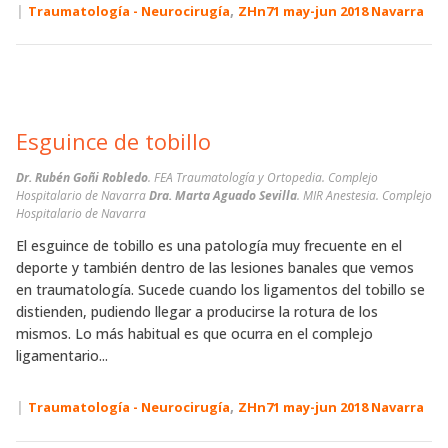
|
,
Traumatología - Neurocirugía
ZHn71 may-jun 2018 Navarra
Esguince de tobillo
Dr. Rubén Goñi Robledo
. FEA Traumatología y Ortopedia. Complejo
Hospitalario de Navarra
Dra. Marta Aguado Sevilla
. MIR Anestesia. Complejo
Hospitalario de Navarra
El esguince de tobillo es una patología muy frecuente en el
deporte y también dentro de las lesiones banales que vemos
en traumatología. Sucede cuando los ligamentos del tobillo se
distienden, pudiendo llegar a producirse la rotura de los
mismos. Lo más habitual es que ocurra en el complejo
ligamentario...
|
,
Traumatología - Neurocirugía
ZHn71 may-jun 2018 Navarra