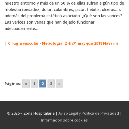
nuestro entorno y más de un 50 % de ellas sufren algún tipo de
molestia (pesadez, dolor, calambres, picor, flebitis, úlceras…),
además del problema estético asociado. ¿Qué son las varices?
Las varices son venas que han dejado funcionar
adecuadamente...
|
,
Cirugía vascular - Flebología
ZHn71 may-jun 2018 Navarra
Páginas:
«
1
2
3
»
© 2026 – Zona Hospitalaria |
Aviso Legal y Política de Privacidad
|
Información sobre cookies