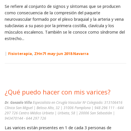
Se refiere al conjunto de signos y síntomas que se producen
como consecuencia de la compresión del paquete
neurovascular formado por el plexo braquial y la arteria y vena
subclavias a su paso por la primera costilla, clavícula y los
músculos escalenos. También se le conoce como síndrome del
estrecho...
|
,
Fisioterapia
ZHn71 may-jun 2018 Navarra
¿Qué puedo hacer con mis varices?
Dr. Gonzalo Villa
Especialista en Cirugía Vascular Nº Colegiado: 313106416
Clínica San Miguel | Beloso Alto, 32 | 31006 Pamplona | 948 296 111 - 644
297 726 Centro Médico Urbieta | Urbieta, 58 | 20006 San Sebastián |
943470144 - 644 297 726
Las varices están presentes en 1 de cada 3 personas de