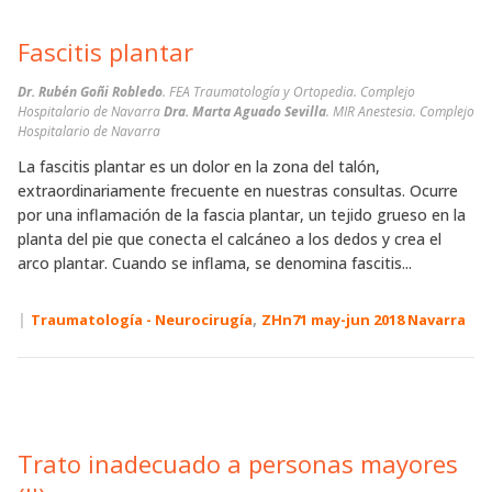
Fascitis plantar
Dr. Rubén Goñi Robledo
. FEA Traumatología y Ortopedia. Complejo
Hospitalario de Navarra
Dra. Marta Aguado Sevilla
. MIR Anestesia. Complejo
Hospitalario de Navarra
La fascitis plantar es un dolor en la zona del talón,
extraordinariamente frecuente en nuestras consultas. Ocurre
por una inflamación de la fascia plantar, un tejido grueso en la
planta del pie que conecta el calcáneo a los dedos y crea el
arco plantar. Cuando se inflama, se denomina fascitis...
|
,
Traumatología - Neurocirugía
ZHn71 may-jun 2018 Navarra
Trato inadecuado a personas mayores