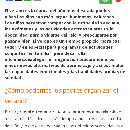
a
h
m
El verano es la época del año más deseada por los
c
a
a
niños.Los días son más largos, luminosos, calurosos…
e
t
i
Los niños necesitan romper con la rutina de la escuela,
b
s
l
los exámenes y las actividades extraescolares.Es la
o
A
época ideal para olvidarse del reloj y preocuparse por
o
p
pasarlo bien. El verano es un tiempo propicio “para casi
k
p
todo”, y en especial para programas de actividades
conjuntas “en familia”, para desarrollar
aficiones,desplegar la imaginación procurando a los
niños nuevas alternativas de aprendizaje y así estimular
las capacidades emocionales y las habilidades propias de
su edad.
¿Cómo podemos los padres organizar el
verano?
Por lo general en verano el horario familiar es más relajado, y
resulta más fácil dedicar más tiempo a nuestros hijos. La edad
del niño y los resultados académicos obtenidos son variables a