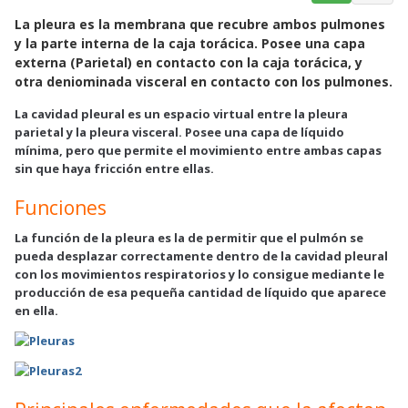
a
h
m
La pleura es la membrana que recubre ambos pulmones
c
a
a
y la parte interna de la caja torácica. Posee una capa
e
t
i
externa (Parietal) en contacto con la caja torácica, y
b
s
l
otra deniominada visceral en contacto con los pulmones.
o
A
La cavidad pleural es un espacio virtual entre la pleura
o
p
parietal y la pleura visceral. Posee una capa de líquido
k
p
mínima, pero que permite el movimiento entre ambas capas
sin que haya fricción entre ellas.
Funciones
La función de la pleura es la de permitir que el pulmón se
pueda desplazar correctamente dentro de la cavidad pleural
con los movimientos respiratorios y lo consigue mediante le
producción de esa pequeña cantidad de líquido que aparece
en ella.