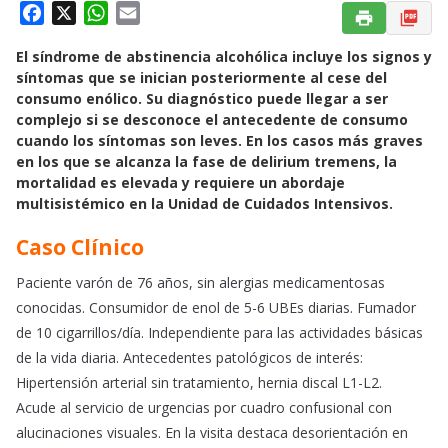
F
X
W
E
a
h
m
El síndrome de abstinencia alcohólica incluye los signos y
c
a
a
síntomas que se inician posteriormente al cese del
e
t
i
consumo enólico. Su diagnóstico puede llegar a ser
b
s
l
complejo si se desconoce el antecedente de consumo
o
A
cuando los síntomas son leves. En los casos más graves
o
p
en los que se alcanza la fase de delirium tremens, la
k
p
mortalidad es elevada y requiere un abordaje
multisistémico en la Unidad de Cuidados Intensivos.
Caso Clínico
Paciente varón de 76 años, sin alergias medicamentosas
conocidas. Consumidor de enol de 5-6 UBEs diarias. Fumador
de 10 cigarrillos/día. Independiente para las actividades básicas
de la vida diaria. Antecedentes patológicos de interés:
Hipertensión arterial sin tratamiento, hernia discal L1-L2.
Acude al servicio de urgencias por cuadro confusional con
alucinaciones visuales. En la visita destaca desorientación en